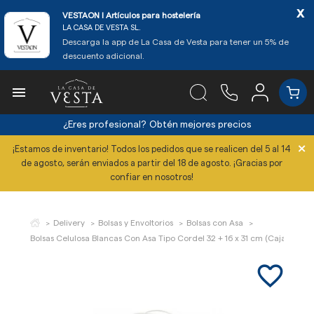
x
VESTAON l Artículos para hostelería
LA CASA DE VESTA SL.
Descarga la app de La Casa de Vesta para tener un 5% de
descuento adicional.

¿Eres profesional?
Obtén mejores precios
×
¡Estamos de inventario! Todos los pedidos que se realicen del 5 al 14
de agosto, serán enviados a partir del 18 de agosto. ¡Gracias por
confiar en nosotros!
Delivery
Bolsas y Envoltorios
Bolsas con Asa
Bolsas Celulosa Blancas Con Asa Tipo Cordel 32 + 16 x 31 cm (Caja 250 Ud
favorite_border