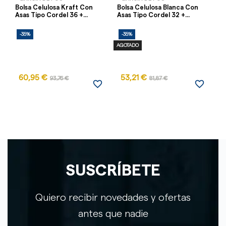
Bolsa Celulosa Kraft Con
Bolsa Celulosa Blanca Con
Bo
Asas Tipo Cordel 36 +...
Asas Tipo Cordel 32 +...
(C
-35%
-35%
-
AGOTADO
60,95 €
53,21 €
93,76 €
81,87 €
favorite_border
favorite_border
SUSCRÍBETE
Quiero recibir novedades y ofertas
antes que nadie