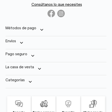
Consúltanos lo que necesites
Métodos de pago
keyboard_arrow_down
Envíos
keyboard_arrow_down
Pago seguro
keyboard_arrow_down
La casa de vesta
keyboard_arrow_down
Categorías
keyboard_arrow_down