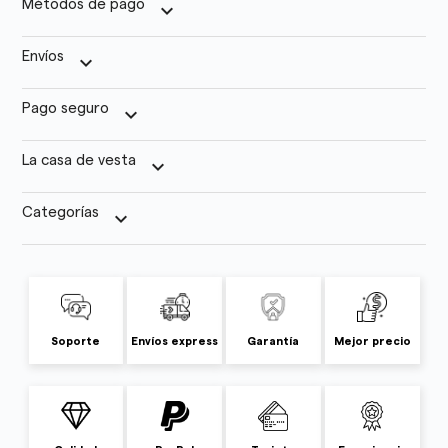
Métodos de pago
keyboard_arrow_down
Envíos
keyboard_arrow_down
Pago seguro
keyboard_arrow_down
La casa de vesta
keyboard_arrow_down
Categorías
keyboard_arrow_down
Soporte
Envíos express
Garantía
Mejor precio