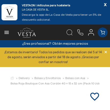
x
VESTAON l Artículos para hostelería
LA CASA DE VESTA SL.
Descarga la app de La Casa de Vesta para tener un 5% de
descuento adicional.

¿Eres profesional?
Obtén mejores precios
×
¡Estamos de inventario! Todos los pedidos que se realicen del 5 al 14
de agosto, serán enviados a partir del 18 de agosto. ¡Gracias por
confiar en nosotros!
Delivery
Bolsas y Envoltorios
Bolsas con Asa
Bolsa Roja Boutique Con Asa Cordón 40 + 15 x 32 cm (Pack 10 Uds)
favorite_border