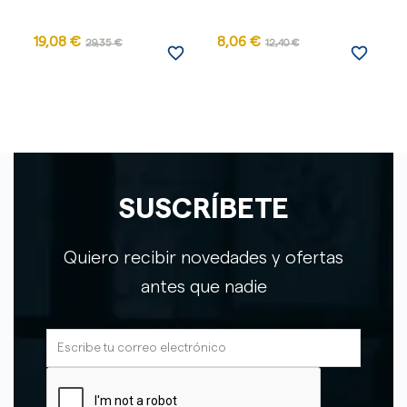
19,08 €
8,06 €
29,35 €
12,40 €
favorite_border
favorite_border
SUSCRÍBETE
Quiero recibir novedades y ofertas
antes que nadie