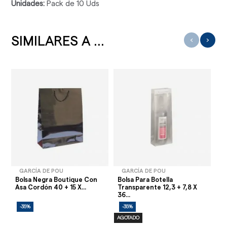
Unidades:
Pack de 10 Uds
SIMILARES A ...
‹
›
GARCÍA DE POU
GARCÍA DE POU
Bolsa Negra Boutique Con
Bolsa Para Botella
Bo
Asa Cordón 40 + 15 X...
Transparente 12,3 + 7,8 X
Cm
36...
-35%
-35%
-
AGOTADO