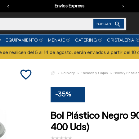
‹
Envíos Express
›

BUSCAR
EQUIPAMIENTO
MENAJE
CATERING
CRISTALERÍA
se realicen del 5 al 14 de agosto, serán enviados a partir del 18 
favorite_border
Delivery
Envases y Cajas
Boles y Ensala
-35%
Bol Plástico Negro 9
400 Uds)