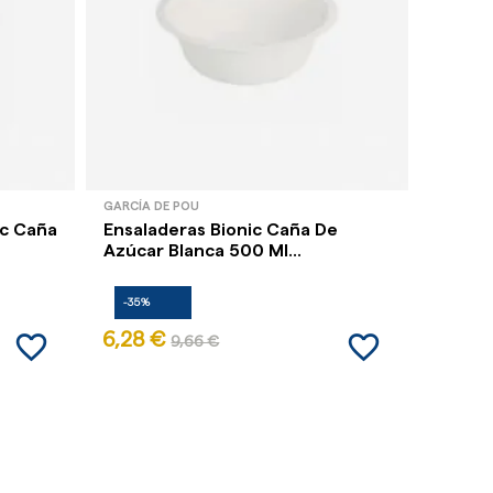
GARCÍA DE POU
GARCÍA 
ic Caña
Ensaladeras Bionic Caña De
Ensala
Azúcar Blanca 500 Ml...
Azúcar
-35%
-35%
favorite_border
favorite_border
6,28 €
7,30 
9,66 €