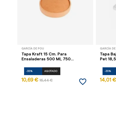
GARCÍA DE POU
GARCÍA DE
Tapa Kraft 15 Cm. Para
Tapa Ba
Ensaladeras 500 Ml, 750...
Pet 18,5 
-35%
AGOTADO
-35%
favorite_border
10,69 €
14,01 €
16,44 €