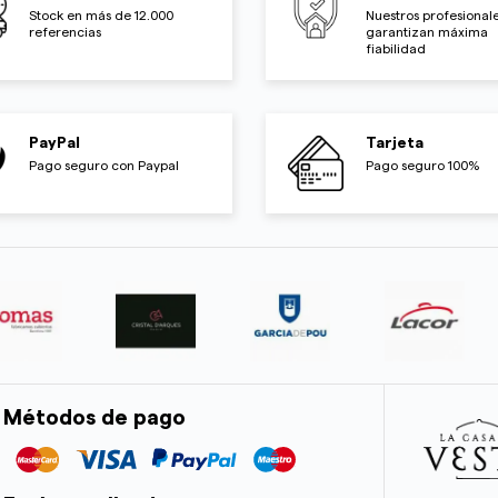
Stock en más de 12.000
Nuestros profesionale
referencias
garantizan máxima
fiabilidad
PayPal
Tarjeta
Pago seguro con Paypal
Pago seguro 100%
Métodos de pago