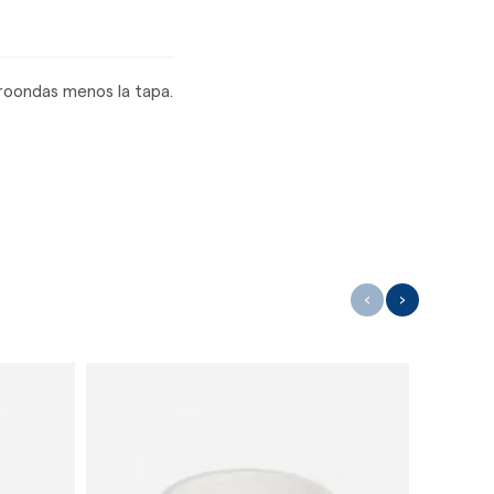
roondas menos la tapa.
‹
›