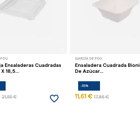
 POU
GARCÍA DE POU
ja Ensaladeras Cuadradas
Ensaladera Cuadrada Bion
X 18,5...
De Azúcar...
-35%
favorite_border
11,61 €
21,55 €
17,86 €