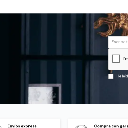
He leí
Envíos express
Compra con gara