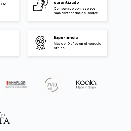
garantizado
s te
Comparado con las webs
más destacadas del sector
Experiencia
Más de 10 años en el negocio
offline