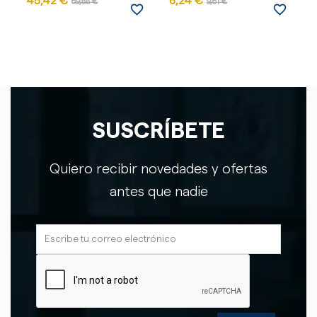
45,42 €
6,24 €
69,88 €
9,61 €
favorite_border
favorite_border
SUSCRÍBETE
Quiero recibir novedades y ofertas
antes que nadie