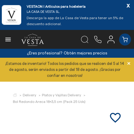
x
VESTAON l Artículos para hostelería
LA CASA DE VESTA SL.
Descarga la app de La Casa de Vesta para tener un 5% de
descuento adicional.

¿Eres profesional?
Obtén mejores precios
×
¡Estamos de inventario! Todos los pedidos que se realicen del 5 al 14
de agosto, serán enviados a partir del 18 de agosto. ¡Gracias por
confiar en nosotros!
Delivery
Platos y Vajillas Delivery
Bol Redondo Areca 18x3,5 cm (Pack 25 Uds)
favorite_border