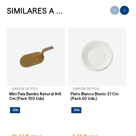
SIMILARES A ...
‹
›
GARCÍA DE POU
GARCÍA DE POU
Mini Pala Bambú Natural 8x5
Plato Blanco Bionic 21 Cm
Pl
Cm (Pack 100 Uds)
(Pack 50 Uds.)
Bi
-35%
-35%
-