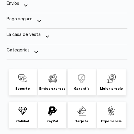
Envíos
keyboard_arrow_down
Pago seguro
keyboard_arrow_down
La casa de vesta
keyboard_arrow_down
Categorías
keyboard_arrow_down
Soporte
Envíos express
Garantía
Mejor precio
Calidad
PayPal
Tarjeta
Experiencia