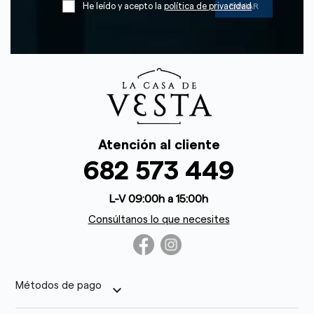
He leído y acepto la
política de privacidad
Atención al cliente
682 573 449
L-V 09:00h a 15:00h
Consúltanos lo que necesites
Métodos de pago
keyboard_arrow_down