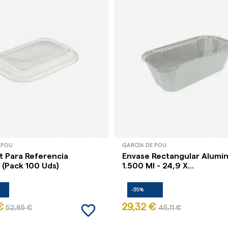
 POU
GARCÍA DE POU
t Para Referencia
Envase Rectangular Alumin
 (Pack 100 Uds)
1.500 Ml - 24,9 X...
-35%
favorite_border
€
29,32 €
52,85 €
45,11 €