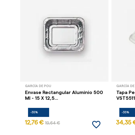
GARCÍA DE POU
GARCÍA DE
Envase Rectangular Aluminio 500
Tapa Pe
Ml - 15 X 12,5...
VST5511
-35%
-35%
favorite_border
12,76 €
34,35 
19,64 €