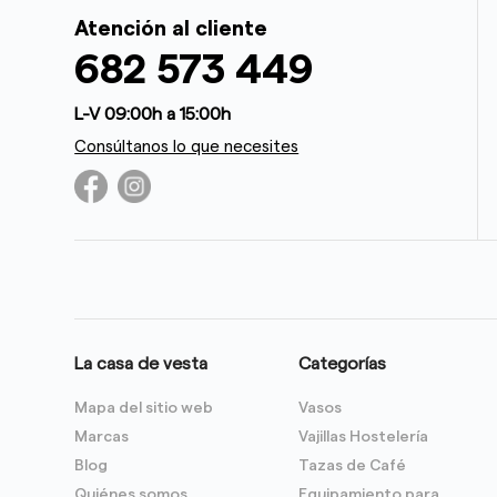
Atención al cliente
682 573 449
L-V 09:00h a 15:00h
Consúltanos lo que necesites
La casa de vesta
Categorías
Mapa del sitio web
Vasos
Marcas
Vajillas Hostelería
Blog
Tazas de Café
Quiénes somos
Equipamiento para