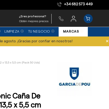
+34 682 573 449
Equipo de expertos
¿Eres profesional?
Obtén mejores precios
LIMPIEZA
TU NEGOCIO
MARCAS
×
de agosto. ¡Gracias por confiar en nosotros!
x 13,5 x 5,5 cm (Pack 50 Uds)
nic Caña De
13,5 x 5,5 cm