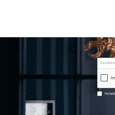
He leí