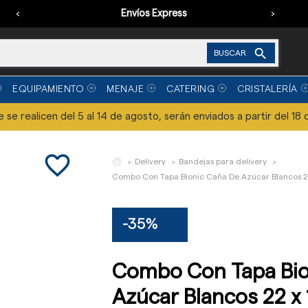
‹
Envíos Express
›

BUSCAR
EQUIPAMIENTO
MENAJE
CATERING
CRISTALERÍA
se realicen del 5 al 14 de agosto, serán enviados a partir del 18 
favorite_border
Delivery
Bandejas para delivery
Combo Con Tapa Bionic Caña De Azúcar Blancos 22 
-35%
Combo Con Tapa Bio
Azúcar Blancos 22 x 