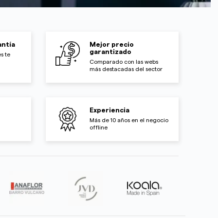
ntía
Mejor precio
garantizado
s te
Comparado con las webs
más destacadas del sector
Experiencia
Más de 10 años en el negocio
offline