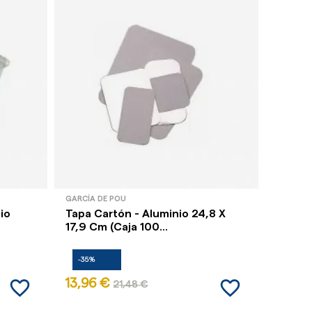
GARCÍA DE POU
GARCÍA 
io
Tapa Cartón - Aluminio 24,8 X
Tapa C
17,9 Cm (Caja 100...
Cm (Ca
-35%
-35%
favorite_border
favorite_border
13,96 €
7,24 
21,48 €