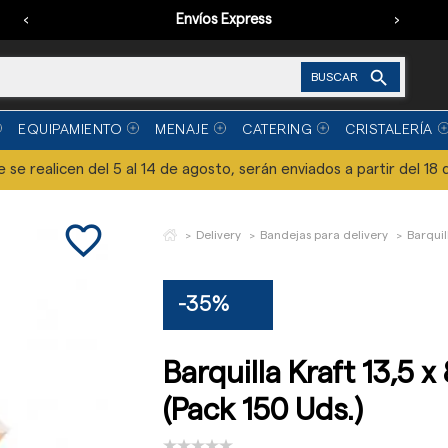
‹
Envíos Express
›

BUSCAR
EQUIPAMIENTO
MENAJE
CATERING
CRISTALERÍA
se realicen del 5 al 14 de agosto, serán enviados a partir del 18 
favorite_border
Delivery
Bandejas para delivery
Barquil
-35%
Barquilla Kraft 13,5 x
(Pack 150 Uds.)