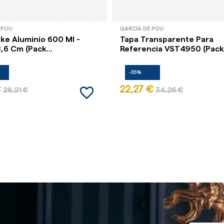
 POU
GARCÍA DE POU
ke Aluminio 600 Ml -
Tapa Transparente Para
,6 Cm (Pack...
Referencia VST4950 (Pack.
-35%
favorite_border
€
22,27 €
28,21 €
34,26 €