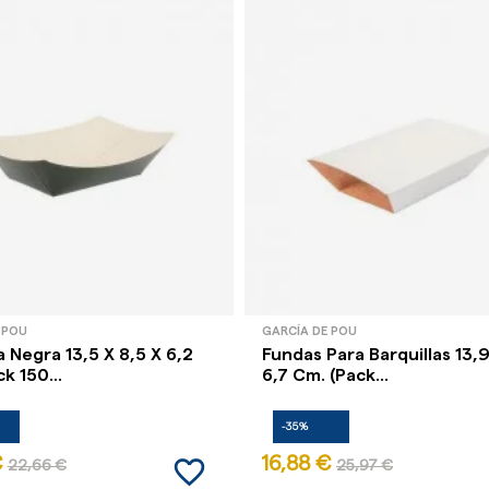
 POU
GARCÍA DE POU
a Negra 13,5 X 8,5 X 6,2
Fundas Para Barquillas 13,9
k 150...
6,7 Cm. (Pack...
-35%
favorite_border
€
16,88 €
22,66 €
25,97 €