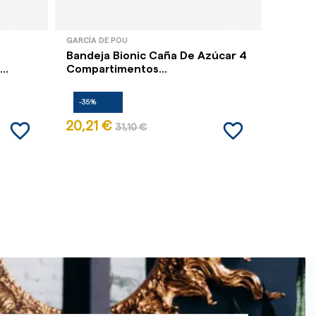
GARCÍA DE POU
GARCÍA 
Bandeja Bionic Caña De Azúcar 4
Barqui
..
Compartimentos...
500 Ml
-35%
-35%
favorite_border
favorite_border
20,21 €
6,86 
31,10 €