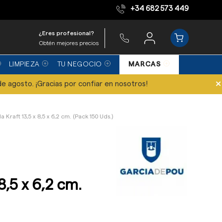
+34 682 573 449
Equipo de expertos
¿Eres profesional?
Obtén mejores precios
LIMPIEZA
TU NEGOCIO
MARCAS
×
de agosto. ¡Gracias por confiar en nosotros!
la Kraft 13,5 x 8,5 x 6,2 cm. (Pack 150 Uds.)
 8,5 x 6,2 cm.