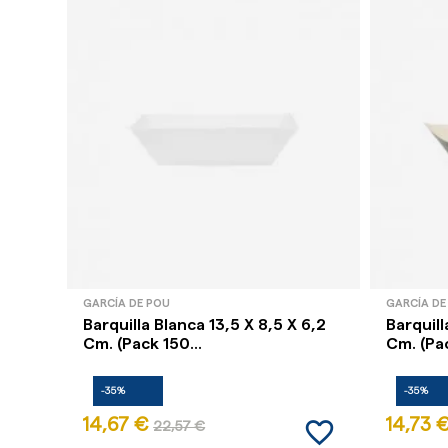
GARCÍA DE POU
GARCÍA DE
Barquilla Blanca 13,5 X 8,5 X 6,2
Barquill
Cm. (Pack 150...
Cm. (Pac
-35%
-35%
favorite_border
14,67 €
14,73 
22,57 €