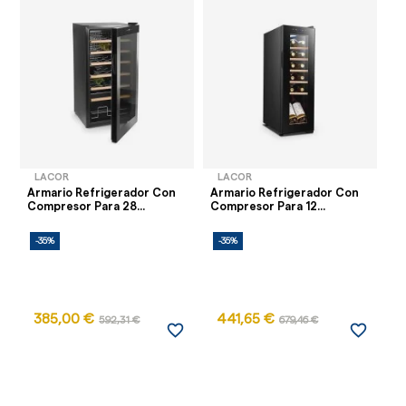
LACOR
LACOR
Armario Refrigerador Con
Armario Refrigerador Con
Ar
Compresor Para 28...
Compresor Para 12...
Co
-35%
-35%
-
385,00 €
441,65 €
592,31 €
679,46 €
favorite_border
favorite_border