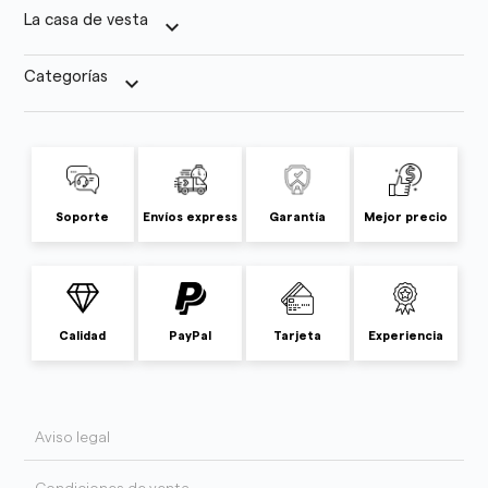
La casa de vesta
keyboard_arrow_down
Categorías
keyboard_arrow_down
Soporte
Envíos express
Garantía
Mejor precio
Calidad
PayPal
Tarjeta
Experiencia
Aviso legal