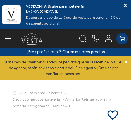
x
VESTAON l Artículos para hostelería
LA CASA DE VESTA SL.
Descarga la app de La Casa de Vesta para tener un 5% de
descuento adicional.

¿Eres profesional?
Obtén mejores precios
×
¡Estamos de inventario! Todos los pedidos que se realicen del 5 al 14
de agosto, serán enviados a partir del 18 de agosto. ¡Gracias por
confiar en nosotros!
Equipamiento Hostelería
Electrodomésticos hostelería
Armarios Refrigeradores
Armario Refrigerador Eléctrico 31 L.
favorite_border