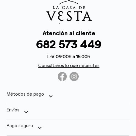
Atención al cliente
682 573 449
L-V 09:00h a 15:00h
Consúltanos lo que necesites
Métodos de pago
keyboard_arrow_down
Envíos
keyboard_arrow_down
Pago seguro
keyboard_arrow_down