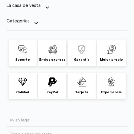
La casa de vesta
keyboard_arrow_down
Categorías
keyboard_arrow_down
Soporte
Envíos express
Garantía
Mejor precio
Calidad
PayPal
Tarjeta
Experiencia
Aviso legal