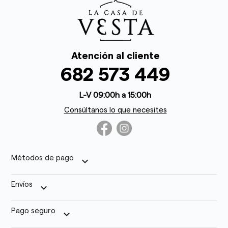
Atención al cliente
682 573 449
L-V 09:00h a 15:00h
Consúltanos lo que necesites
Métodos de pago
keyboard_arrow_down
Envíos
keyboard_arrow_down
Pago seguro
keyboard_arrow_down