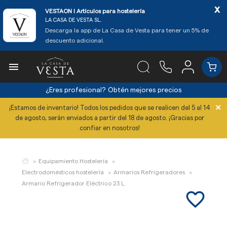
x
VESTAON l Artículos para hostelería
LA CASA DE VESTA SL.
Descarga la app de La Casa de Vesta para tener un 5% de
descuento adicional.

¿Eres profesional?
Obtén mejores precios
×
¡Estamos de inventario! Todos los pedidos que se realicen del 5 al 14
de agosto, serán enviados a partir del 18 de agosto. ¡Gracias por
confiar en nosotros!
Equipamiento Hostelería
Electrodomésticos hostelería
Armarios Refrigeradores
Armario Refrigerador Eléctrico 23 L.
favorite_border