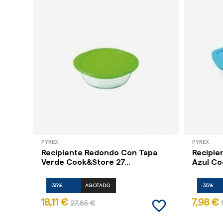
PYREX
PYREX
Recipiente Redondo Con Tapa
Recipie
Verde Cook&Store 27...
Azul Co
-35%
AGOTADO
-35%
favorite_border
18,11 €
7,98 €
27,85 €