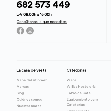
682 573 449
L-V 09:00h a 15:00h
Consúltanos lo que necesites
La casa de vesta
Categorías
Mapa del sitio web
Vasos
Marcas
Vajillas Hostelería
Blog
Tazas de Café
Quiénes somos
Equipamiento para
Cafeterías
Nuestra marca