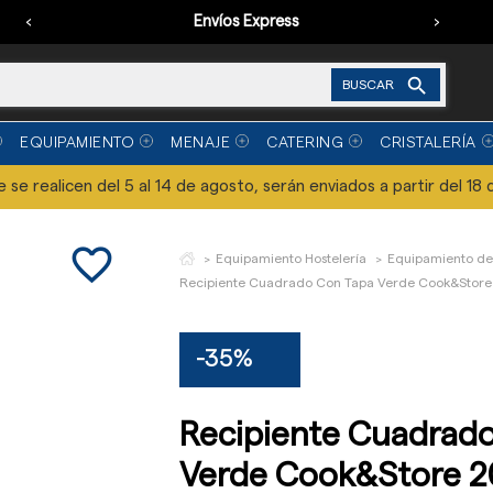
‹
Envíos Express
›

BUSCAR
EQUIPAMIENTO
MENAJE
CATERING
CRISTALERÍA
se realicen del 5 al 14 de agosto, serán enviados a partir del 18 
favorite_border
Equipamiento Hostelería
Equipamiento de
Recipiente Cuadrado Con Tapa Verde Cook&Store 20
-35%
Recipiente Cuadrad
Verde Cook&Store 20,