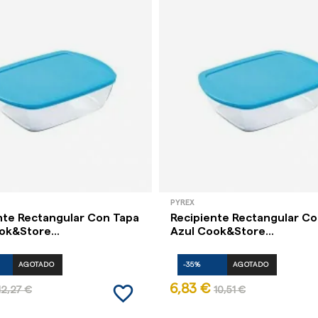
PYREX
nte Rectangular Con Tapa
Recipiente Rectangular C
ok&Store...
Azul Cook&Store...
AGOTADO
-35%
AGOTADO
favorite_border
6,83 €
12,27 €
10,51 €