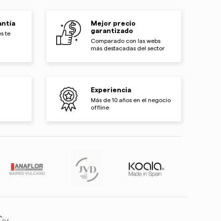
ntía
Mejor precio
garantizado
s te
Comparado con las webs
más destacadas del sector
Experiencia
Más de 10 años en el negocio
offline