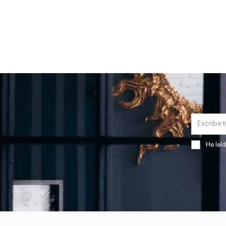
He leí