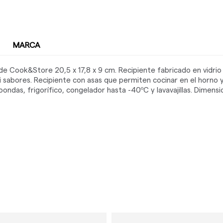
MARCA
 Cook&Store 20,5 x 17,8 x 9 cm. Recipiente fabricado en vidrio 
ni sabores. Recipiente con asas que permiten cocinar en el horno 
das, frigorífico, congelador hasta -40ºC y lavavajillas. Dimensio