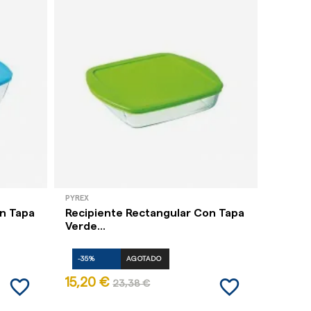
PYREX
GARCÍA 
on Tapa
Recipiente Rectangular Con Tapa
Bote M
Verde...
8,6 C
-35%
AGOTADO
-35%
favorite_border
favorite_border
15,20 €
1,32 
23,38 €