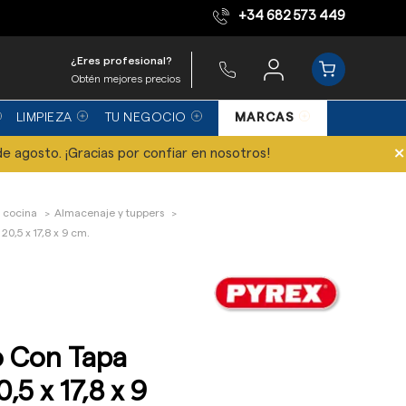
+34 682 573 449
Equipo de expertos
¿Eres profesional?
Obtén mejores precios
LIMPIEZA
TU NEGOCIO
MARCAS
×
de agosto. ¡Gracias por confiar en nosotros!
 cocina
Almacenaje y tuppers
,5 x 17,8 x 9 cm.
o Con Tapa
5 x 17,8 x 9