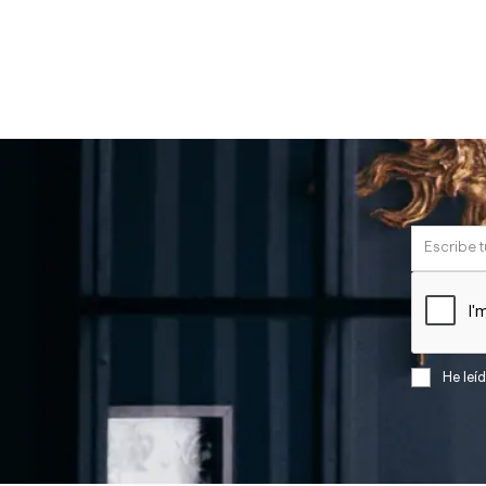
He leí