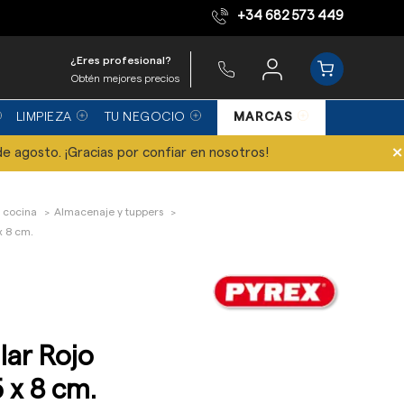
+34 682 573 449
Equipo de expertos
¿Eres profesional?
Obtén mejores precios
LIMPIEZA
TU NEGOCIO
MARCAS
×
de agosto. ¡Gracias por confiar en nosotros!
 cocina
Almacenaje y tuppers
x 8 cm.
lar Rojo
 x 8 cm.