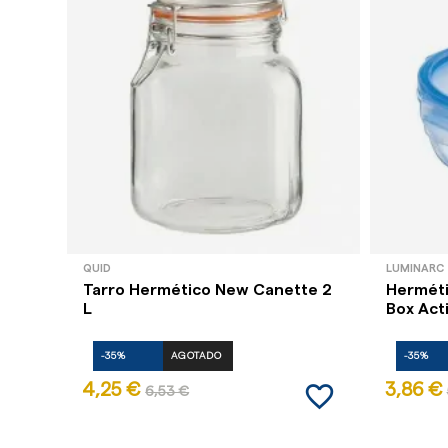
QUID
LUMINARC
Tarro Hermético New Canette 2
Herméti
L
Box Act
-35%
AGOTADO
-35%
favorite_border
4,25 €
3,86 €
6,53 €