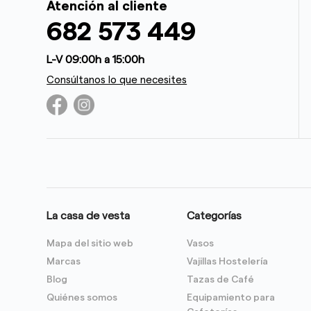
Atención al cliente
682 573 449
L-V 09:00h a 15:00h
Consúltanos lo que necesites
La casa de vesta
Categorías
Mapa del sitio web
Vasos
Marcas
Vajillas Hostelería
Blog
Tazas de Café
Quiénes somos
Equipamiento para