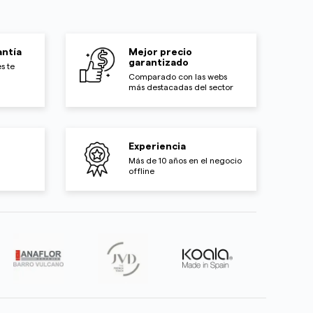
ntía
Mejor precio
garantizado
s te
Comparado con las webs
más destacadas del sector
Experiencia
Más de 10 años en el negocio
offline