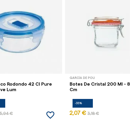
GARCÍA DE POU
co Rodondo 42 Cl Pure
Botes De Cristal 200 Ml - 8
ive Lum
Cm
-35%
favorite_border
2,07 €
5,94 €
3,18 €