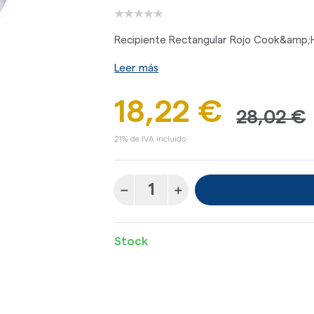
Recipiente Rectangular Rojo Cook&amp;H
Leer más
18,22 €
28,02 €
21% de IVA incluido.
Stock