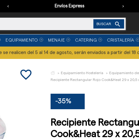
‹
Envíos Express
›

BUSCAR
EQUIPAMIENTO
MENAJE
CATERING
CRISTALERÍA
se realicen del 5 al 14 de agosto, serán enviados a partir del 18 
favorite_border
Equipamiento Hostelería
Equipamiento de
Recipiente Rectangular Rojo Cook&Heat 29 x 20,5 
-35%
Recipiente Rectangu
Cook&Heat 29 x 20,5