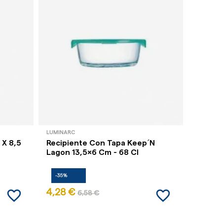
LUMINARC
PYREX
 X 8,5
Recipiente Con Tapa Keep´n
Recipi
Lagon 13,5x6 Cm - 68 Cl
Cook&H
-35%
-35%
favorite_border
favorite_border
4,28 €
10,92
6,58 €