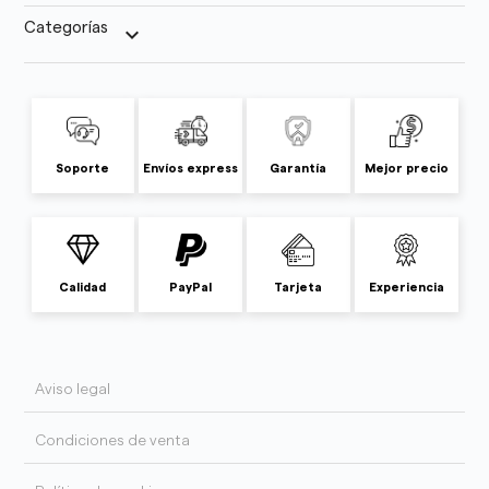
Categorías
keyboard_arrow_down
Soporte
Envíos express
Garantía
Mejor precio
Calidad
PayPal
Tarjeta
Experiencia
Aviso legal
Condiciones de venta