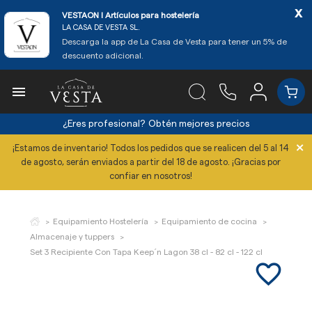
x
VESTAON l Artículos para hostelería
LA CASA DE VESTA SL.
Descarga la app de La Casa de Vesta para tener un 5% de
descuento adicional.

¿Eres profesional?
Obtén mejores precios
×
¡Estamos de inventario! Todos los pedidos que se realicen del 5 al 14
de agosto, serán enviados a partir del 18 de agosto. ¡Gracias por
confiar en nosotros!
Equipamiento Hostelería
Equipamiento de cocina
Almacenaje y tuppers
Set 3 Recipiente Con Tapa Keep´n Lagon 38 cl - 82 cl - 122 cl
favorite_border