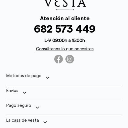
Atención al cliente
682 573 449
L-V 09:00h a 15:00h
Consúltanos lo que necesites
Métodos de pago
keyboard_arrow_down
Envíos
keyboard_arrow_down
Pago seguro
keyboard_arrow_down
La casa de vesta
keyboard_arrow_down