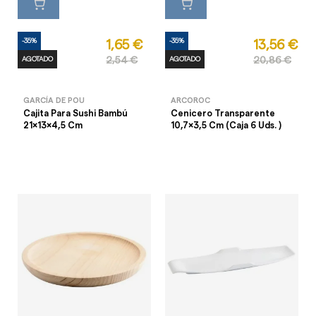
-35%
-35%
1,65 €
13,56 €
AGOTADO
2,54 €
AGOTADO
20,86 €
GARCÍA DE POU
ARCOROC
Cajita Para Sushi Bambú
Cenicero Transparente
21x13x4,5 Cm
10,7x3,5 Cm (Caja 6 Uds. )