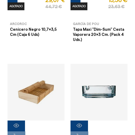
29,07 €
15,36 €
AGOTADO
44,72 €
AGOTADO
23,63 €
ARCOROC
GARCÍA DE POU
Cenicero Negro 10,7x3,5
Tapa Maxi "Dim-Sum" Cesta
Cm (Caja 6 Uds)
Vaporera 20x3 Cm. (Pack 4
Uds.)