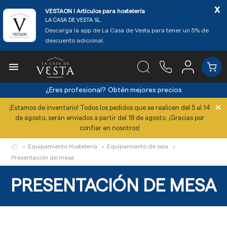
x
VESTAON l Artículos para hostelería
LA CASA DE VESTA SL.
Descarga la app de La Casa de Vesta para tener un 5% de
descuento adicional.

¿Eres profesional?
Obtén mejores precios
×
¡Estamos de inventario! Todos los pedidos que se realicen del 5 al 14
de agosto, serán enviados a partir del 18 de agosto. ¡Gracias por
confiar en nosotros!
Equipamiento Hostelería
Equipamiento de sala
Presentación de mesa
PRESENTACIÓN DE MESA