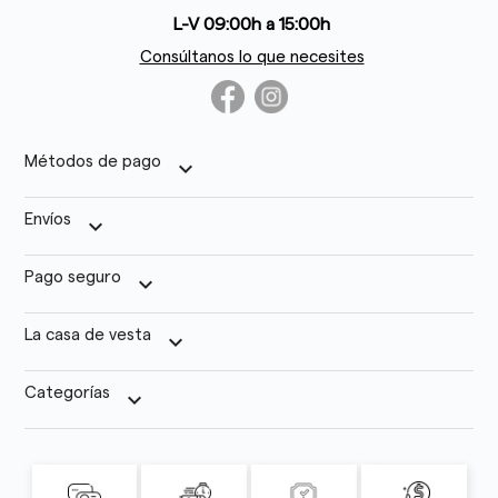
L-V 09:00h a 15:00h
Consúltanos lo que necesites
Métodos de pago
keyboard_arrow_down
Envíos
keyboard_arrow_down
Pago seguro
keyboard_arrow_down
La casa de vesta
keyboard_arrow_down
Categorías
keyboard_arrow_down