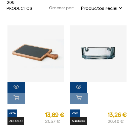
209
Ordenar por:
PRODUCTOS
-35%
-35%
13,89 €
13,26 €
AGOTADO
21,37 €
AGOTADO
20,40 €