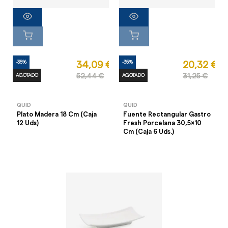
-35%
-35%
34,09 €
20,32 €
AGOTADO
52,44 €
AGOTADO
31,25 €
QUID
QUID
Plato Madera 18 Cm (Caja
Fuente Rectangular Gastro
12 Uds)
Fresh Porcelana 30,5x10
Cm (Caja 6 Uds.)