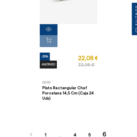
FILT
-35%
22,08 €
AGOTADO
33,98 €
QUID
Plato Rectangular Chef
Porcelana 14,5 Cm (Caja 24
Uds)

6
1
…
4
5