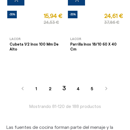
-35%
-35%
15,94 €
24,61 €
24,53 €
37,86 €
LACOR
LACOR
Cubeta 1/2 Inox 100 Mm De
Parrilla Inox 18/10 60 X 40
Alto
Cm


3
1
2
4
5
Mostrando 81-120 de 188 productos
Las fuentes de cocina forman parte del menaje y la