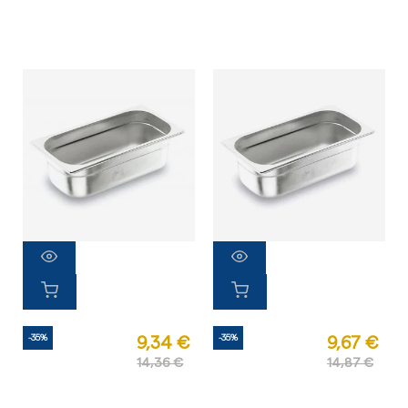
-35%
-35%
9,34 €
9,67 €
14,36 €
14,87 €