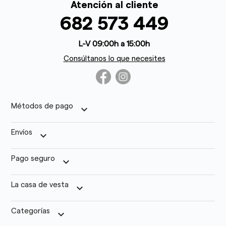
Atención al cliente
682 573 449
L-V 09:00h a 15:00h
Consúltanos lo que necesites
Métodos de pago
keyboard_arrow_down
Envíos
keyboard_arrow_down
Pago seguro
keyboard_arrow_down
La casa de vesta
keyboard_arrow_down
Categorías
keyboard_arrow_down