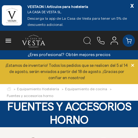
x
VESTAON l Artículos para hostelería
LA CASA DE VESTA SL.
Descarga la app de La Casa de Vesta para tener un 5% de
descuento adicional.

¿Eres profesional?
Obtén mejores precios
×
¡Estamos de inventario! Todos los pedidos que se realicen del 5 al 14
de agosto, serán enviados a partir del 18 de agosto. ¡Gracias por
confiar en nosotros!
Equipamiento Hostelería
Equipamiento de cocina
Fuentes y accesorios horno
FUENTES Y ACCESORIOS
HORNO