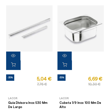
-35%
-35%
5,04 €
6,69 €
7,76 €
10,30 €
LACOR
LACOR
Guia Divisora Inox 530 Mm
Cubeta 1/9 Inox 100 Mm De
De Largo
Alto