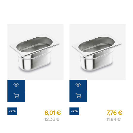
-35%
-35%
8,01 €
7,76 €
12,33 €
11,94 €