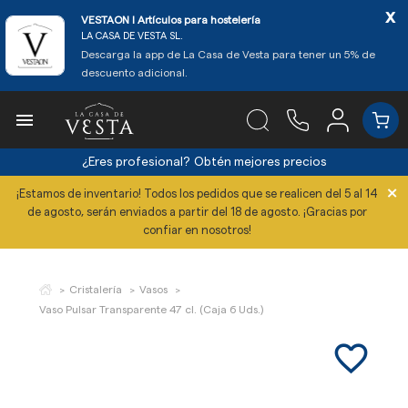
x
VESTAON l Artículos para hostelería
LA CASA DE VESTA SL.
Descarga la app de La Casa de Vesta para tener un 5% de
descuento adicional.

¿Eres profesional?
Obtén mejores precios
×
¡Estamos de inventario! Todos los pedidos que se realicen del 5 al 14
de agosto, serán enviados a partir del 18 de agosto. ¡Gracias por
confiar en nosotros!
Cristalería
Vasos
Vaso Pulsar Transparente 47 cl. (Caja 6 Uds.)
favorite_border