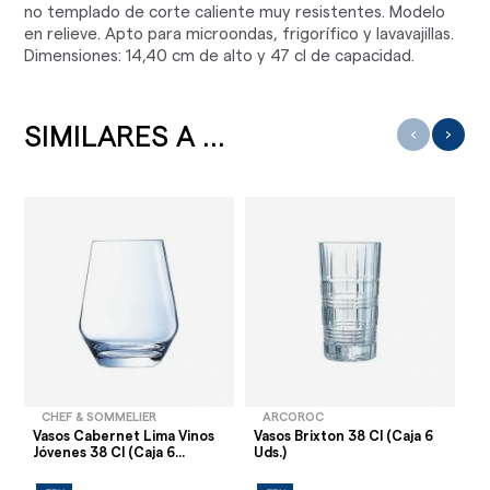
no templado de corte caliente muy resistentes. Modelo
en relieve. Apto para microondas, frigorífico y lavavajillas.
Dimensiones: 14,40 cm de alto y 47 cl de capacidad.
SIMILARES A ...
‹
›
CHEF & SOMMELIER
ARCOROC
Vasos Cabernet Lima Vinos
Vasos Brixton 38 Cl (Caja 6
Va
Jóvenes 38 Cl (Caja 6...
Uds.)
42