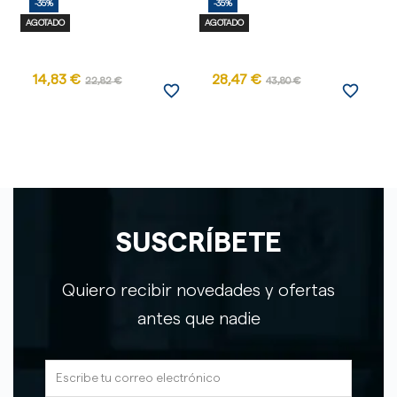
-35%
-35%
-
AGOTADO
AGOTADO
14,83 €
28,47 €
2
22,82 €
43,80 €
favorite_border
favorite_border
SUSCRÍBETE
Quiero recibir novedades y ofertas
antes que nadie