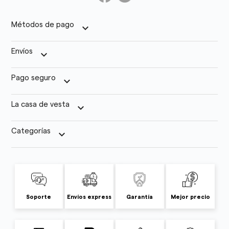
Métodos de pago
keyboard_arrow_down
Envíos
keyboard_arrow_down
Pago seguro
keyboard_arrow_down
La casa de vesta
keyboard_arrow_down
Categorías
keyboard_arrow_down
Soporte
Envíos express
Garantía
Mejor precio