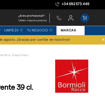
+34 682 573 449
Equipo de expertos
¿Eres profesional?
Obtén mejores precios
LIMPIEZA
TU NEGOCIO
MARCAS
×
de agosto. ¡Gracias por confiar en nosotros!
te 39 cl. (Caja 6 Uds.)
ente 39 cl.