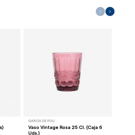
‹
›
GARCÍA DE POU
BORMIOL
s)
Vaso Vintage Rosa 25 Cl. (Caja 6
Vaso R
Uds.)
Uds.)