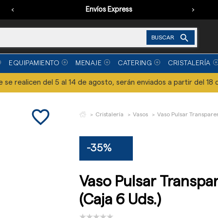
‹
Envíos Express
›

BUSCAR
EQUIPAMIENTO
MENAJE
CATERING
CRISTALERÍA
se realicen del 5 al 14 de agosto, serán enviados a partir del 18 
favorite_border
Cristalería
Vasos
Vaso Pulsar Transparen
-35%
Vaso Pulsar Transpar
(Caja 6 Uds.)