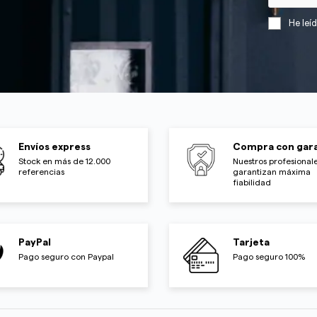
He leí
Envíos express
Compra con gara
Stock en más de 12.000
Nuestros profesionale
referencias
garantizan máxima
fiabilidad
PayPal
Tarjeta
Pago seguro con Paypal
Pago seguro 100%