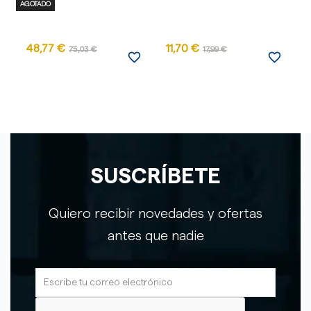
AGOTADO
AG
48,77 €
11,70 €
2
75,03 €
17,99 €
favorite_border
favorite_border
SUSCRÍBETE
Quiero recibir novedades y ofertas
antes que nadie