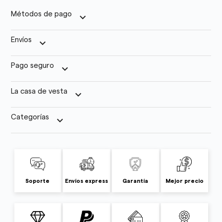
Métodos de pago
keyboard_arrow_down
Envíos
keyboard_arrow_down
Pago seguro
keyboard_arrow_down
La casa de vesta
keyboard_arrow_down
Categorías
keyboard_arrow_down
Soporte
Envíos express
Garantía
Mejor precio