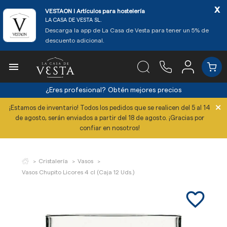
x
VESTAON l Artículos para hostelería
LA CASA DE VESTA SL.
Descarga la app de La Casa de Vesta para tener un 5% de
descuento adicional.

¿Eres profesional?
Obtén mejores precios
×
¡Estamos de inventario! Todos los pedidos que se realicen del 5 al 14
de agosto, serán enviados a partir del 18 de agosto. ¡Gracias por
confiar en nosotros!
Cristalería
Vasos
Vasos Chupito Licores 4 cl (Caja 12 Uds.)
favorite_border