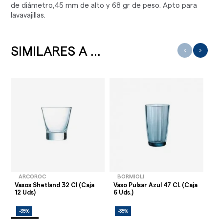
de diámetro,45 mm de alto y 68 gr de peso. Apto para
lavavajillas.
SIMILARES A ...
‹
›
ARCOROC
BORMIOLI
Vasos Shetland 32 Cl (Caja
Vaso Pulsar Azul 47 Cl. (Caja
Va
12 Uds)
6 Uds.)
(C
-35%
-35%
-