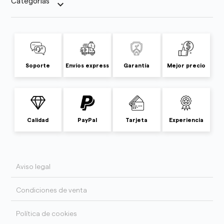
Categorías
keyboard_arrow_down
Soporte
Envíos express
Garantía
Mejor precio
Calidad
PayPal
Tarjeta
Experiencia
Aviso legal
Condiciones de venta
Política de cookies