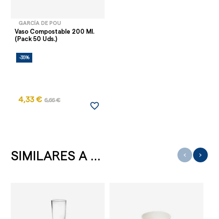
GARCÍA DE POU
Vaso Compostable 200 Ml.
(Pack 50 Uds.)
-35%
4,33 €
6,66 €
favorite_border
SIMILARES A ...
‹
›