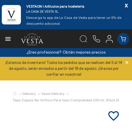
x
VESTAON l Artículos para hostelería
LA CASA DE VESTA SL.
Descarga la app de La Casa de Vesta para tener un 5% de
descuento adicional.

¿Eres profesional?
Obtén mejores precios
×
¡Estamos de inventario! Todos los pedidos que se realicen del 5 al 14
de agosto, serán enviados a partir del 18 de agosto. ¡Gracias por
confiar en nosotros!
Delivery
Vasos Delivery
Tapa Cúpula Sin Orificio Para Vaso Compostable 200 ml. (Pack 50 Uds.)
favorite_border