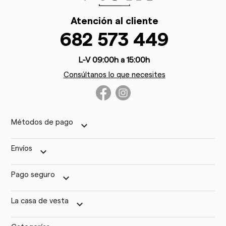
Atención al cliente
682 573 449
L-V 09:00h a 15:00h
Consúltanos lo que necesites
Métodos de pago
keyboard_arrow_down
Envíos
keyboard_arrow_down
Pago seguro
keyboard_arrow_down
La casa de vesta
keyboard_arrow_down