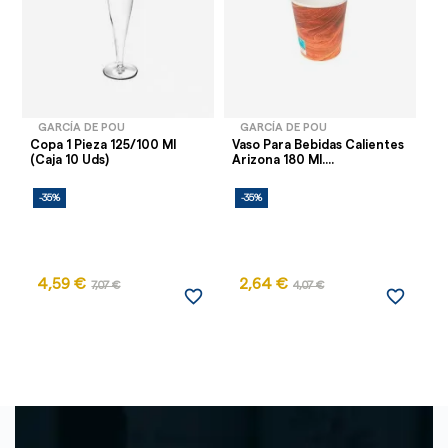
GARCÍA DE POU
GARCÍA DE POU
Copa 1 Pieza 125/100 Ml
Vaso Para Bebidas Calientes
Va
(Caja 10 Uds)
Arizona 180 Ml....
Fr
-35%
-35%
-
AG
4,59 €
2,64 €
7,07 €
4,07 €
favorite_border
favorite_border