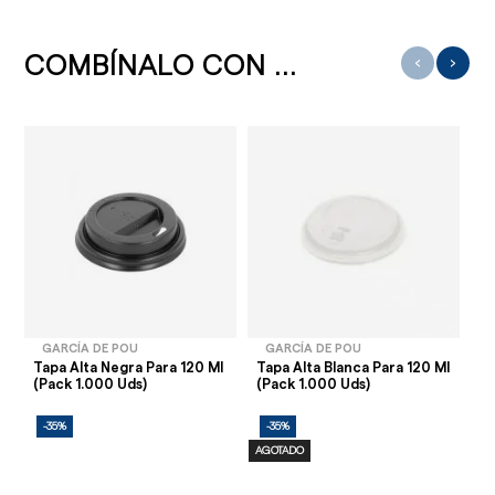
COMBÍNALO CON ...
‹
›
GARCÍA DE POU
GARCÍA DE POU
Tapa Alta Negra Para 120 Ml
Tapa Alta Blanca Para 120 Ml
Va
(Pack 1.000 Uds)
(Pack 1.000 Uds)
Ca
-35%
-35%
-
AGOTADO
AG