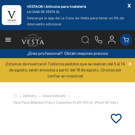
x
VESTAON l Artículos para hostelería
LA CASA DE VESTA SL.
Descarga la app de La Casa de Vesta para tener un 5% de
descuento adicional.

¿Eres profesional?
Obtén mejores precios
×
¡Estamos de inventario! Todos los pedidos que se realicen del 5 al 14
de agosto, serán enviados a partir del 18 de agosto. ¡Gracias por
confiar en nosotros!
Delivery
Vasos Delivery
Vaso Para Bebidas Frías y Calientes Kraft 120 ml. (Pack 50 Uds.)
favorite_border