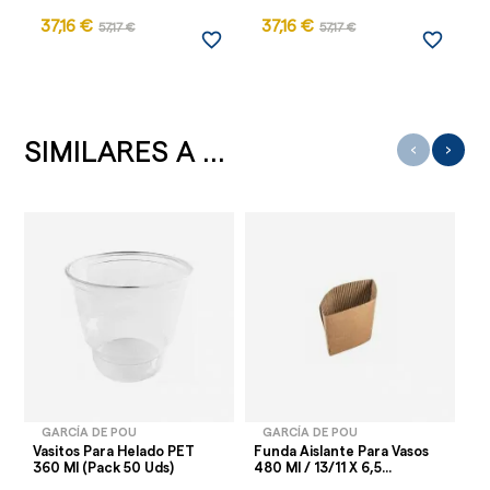
37,16 €
37,16 €
2
57,17 €
57,17 €
favorite_border
favorite_border
SIMILARES A ...
‹
›
GARCÍA DE POU
GARCÍA DE POU
Vasitos Para Helado PET
Funda Aislante Para Vasos
Va
360 Ml (Pack 50 Uds)
480 Ml / 13/11 X 6,5...
Ca