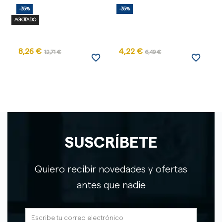
-35%
-35%
-
AGOTADO
8,26 €
4,22 €
12,71 €
6,49 €
favorite_border
favorite_border
SUSCRÍBETE
Quiero recibir novedades y ofertas
antes que nadie