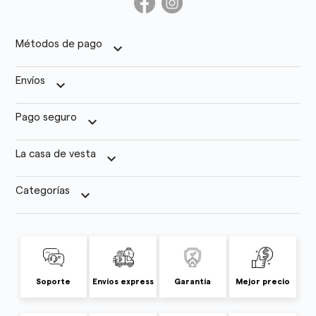
Métodos de pago
keyboard_arrow_down
Envíos
keyboard_arrow_down
Pago seguro
keyboard_arrow_down
La casa de vesta
keyboard_arrow_down
Categorías
keyboard_arrow_down
Soporte
Envíos express
Garantía
Mejor precio