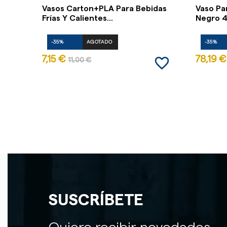
Vasos Carton+PLA Para Bebidas
Vaso Pa
Frías Y Calientes...
Negro 4
-35%
AGOTADO
-35%
favorite_border
7,15 €
78,19 €
11,00 €
SUSCRÍBETE