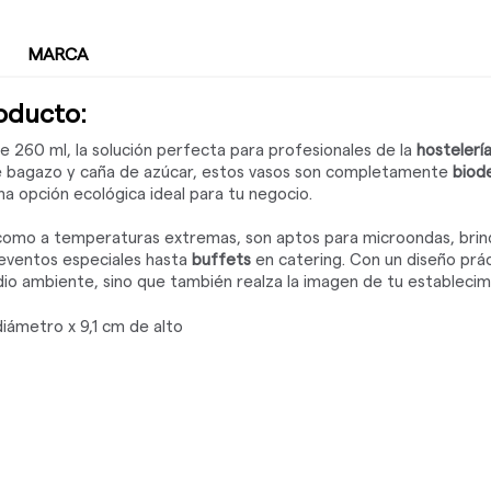
MARCA
roducto:
e 260 ml, la solución perfecta para profesionales de la
hostelerí
 de bagazo y caña de azúcar, estos vasos son completamente
biod
a opción ecológica ideal para tu negocio.
í como a temperaturas extremas, son aptos para microondas, brind
eventos especiales hasta
buffets
en catering. Con un diseño prác
io ambiente, sino que también realza la imagen de tu establecim
iámetro x 9,1 cm de alto