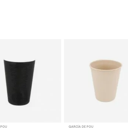
 POU
GARCÍA DE POU