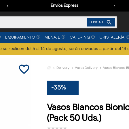
‹
Envíos Express
›

BUSCAR
EQUIPAMIENTO
MENAJE
CATERING
CRISTALERÍA
se realicen del 5 al 14 de agosto, serán enviados a partir del 18 
favorite_border
Delivery
Vasos Delivery
Vasos Blancos Bi
-35%
Vasos Blancos Bionic
(Pack 50 Uds.)