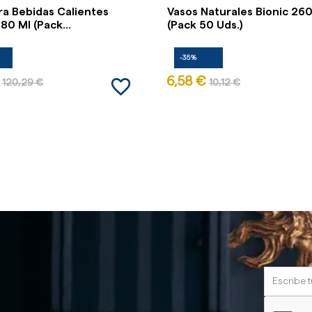
ra Bebidas Calientes
Vasos Naturales Bionic 260
80 Ml (Pack...
(Pack 50 Uds.)
-35%
favorite_border
6,58 €
120,29 €
10,12 €