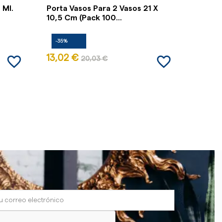
 Ml.
Porta Vasos Para 2 Vasos 21 X
Tapa C
10,5 Cm (Pack 100...
(Pack 
-35%
-35%
favorite_border
favorite_border
13,02 €
5,70 
20,03 €