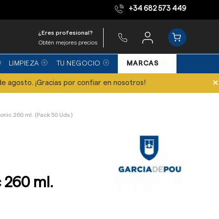
+34 682 573 449
Equipo de expertos
¿Eres profesional?
Obtén mejores precios
LIMPIEZA
TU NEGOCIO
MARCAS
×
de agosto. ¡Gracias por confiar en nosotros!
onic 260 ml. (Pack 50 Uds.)
 260 ml.