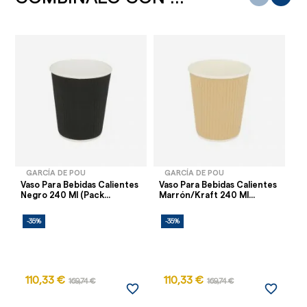
GARCÍA DE POU
GARCÍA DE POU
Vaso Para Bebidas Calientes
Vaso Para Bebidas Calientes
Va
Negro 240 Ml (Pack...
Marrón/Kraft 240 Ml...
Ca
-35%
-35%
-
110,33 €
110,33 €
169,74 €
169,74 €
favorite_border
favorite_border