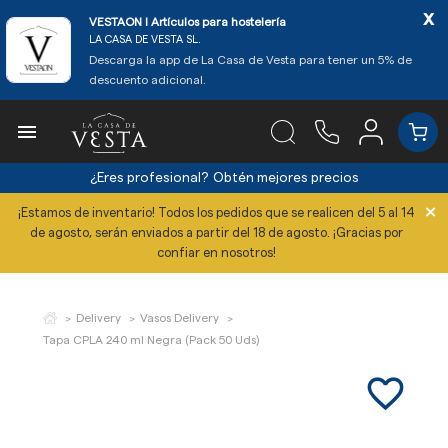
x
VESTAON l Artículos para hostelería
LA CASA DE VESTA SL.
Descarga la app de La Casa de Vesta para tener un 5% de
descuento adicional.

¿Eres profesional?
Obtén mejores precios
×
¡Estamos de inventario! Todos los pedidos que se realicen del 5 al 14
de agosto, serán enviados a partir del 18 de agosto. ¡Gracias por
confiar en nosotros!
Delivery
Vasos Delivery
Tapa CPLA 240 ml Negra (Pack 50 Uds)
favorite_border