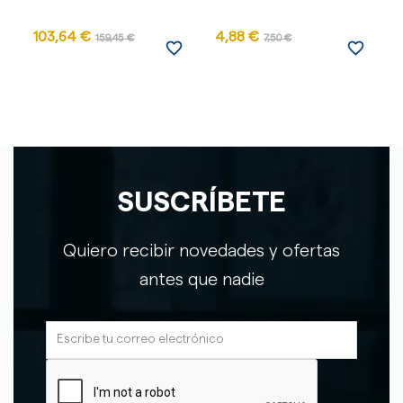
103,64 €
4,88 €
7
159,45 €
7,50 €
favorite_border
favorite_border
SUSCRÍBETE
Quiero recibir novedades y ofertas
antes que nadie