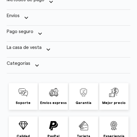
keyboard_arrow_down
Envíos
keyboard_arrow_down
Pago seguro
keyboard_arrow_down
La casa de vesta
keyboard_arrow_down
Categorías
keyboard_arrow_down
Soporte
Envíos express
Garantía
Mejor precio
Calidad
PayPal
Tarjeta
Experiencia