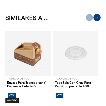
SIMILARES A ...
‹
›
GARCÍA DE POU
GARCÍA DE POU
Envase Para Transportar Y
Tapa Baja Con Cruz Para
Va
Dispensar Bebidas 5 L...
Vaso Compostable 400...
Ne
-35%
-35%
-
AGOTADO