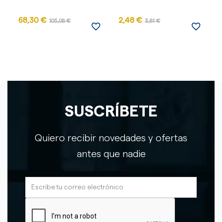
68,30 €
2,48 €
105,08 €
3,81 €
favorite_border
favorite_border
SUSCRÍBETE
Quiero recibir novedades y ofertas
antes que nadie