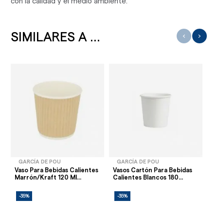
con la calidad y el medio ambiente.
SIMILARES A ...
‹
›
GARCÍA DE POU
GARCÍA DE POU
Vaso Para Bebidas Calientes
Vasos Cartón Para Bebidas
Ta
Marrón/Kraft 120 Ml...
Calientes Blancos 180...
Bl
-35%
-35%
-