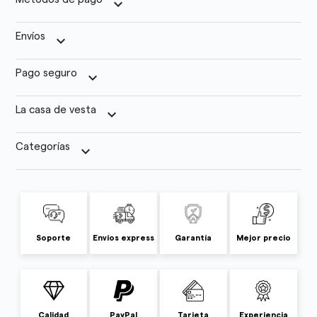
keyboard_arrow_down
Envíos
keyboard_arrow_down
Pago seguro
keyboard_arrow_down
La casa de vesta
keyboard_arrow_down
Categorías
keyboard_arrow_down
Soporte
Envíos express
Garantía
Mejor precio
Calidad
PayPal
Tarjeta
Experiencia