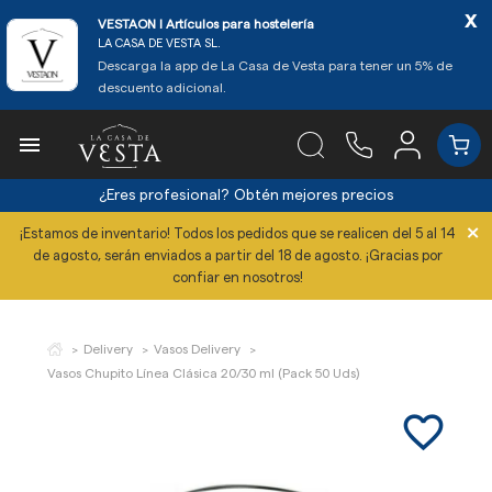
x
VESTAON l Artículos para hostelería
LA CASA DE VESTA SL.
Descarga la app de La Casa de Vesta para tener un 5% de
descuento adicional.

¿Eres profesional?
Obtén mejores precios
×
¡Estamos de inventario! Todos los pedidos que se realicen del 5 al 14
de agosto, serán enviados a partir del 18 de agosto. ¡Gracias por
confiar en nosotros!
Delivery
Vasos Delivery
Vasos Chupito Línea Clásica 20/30 ml (Pack 50 Uds)
favorite_border