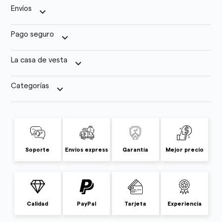
Envíos
keyboard_arrow_down
Pago seguro
keyboard_arrow_down
La casa de vesta
keyboard_arrow_down
Categorías
keyboard_arrow_down
Soporte
Envíos express
Garantía
Mejor precio
Calidad
PayPal
Tarjeta
Experiencia