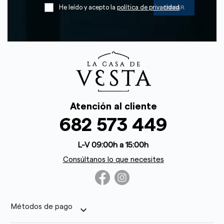
He leído y acepto la
política de privacidad
Atención al cliente
682 573 449
L-V 09:00h a 15:00h
Consúltanos lo que necesites
Métodos de pago
keyboard_arrow_down