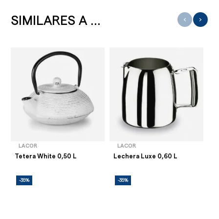
SIMILARES A ...
‹
›
LACOR
LACOR
Tetera White 0,50 L
Lechera Luxe 0,60 L
Te
-35%
-35%
-