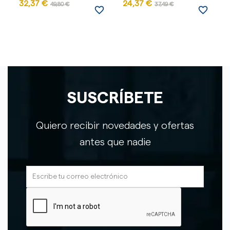
32,37 €
24,37 €
49,80 €
37,49 €
favorite_border
favorite_border
SUSCRÍBETE
Quiero recibir novedades y ofertas
antes que nadie