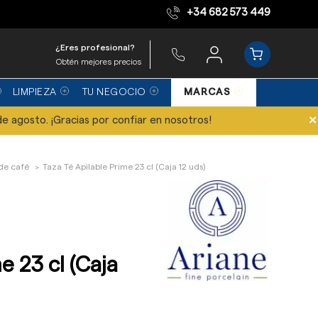
+34 682 573 449
Equipo de expertos
¿Eres profesional?
Obtén mejores precios
LIMPIEZA
TU NEGOCIO
MARCAS
×
de agosto. ¡Gracias por confiar en nosotros!
de café
Taza Té Apilable Prime 23 cl (Caja 12 uds)
e 23 cl (Caja