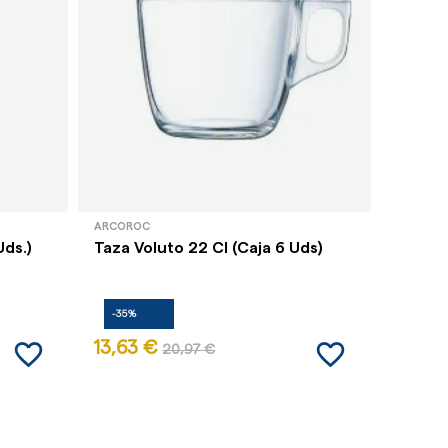
ARCOROC
BIDASOA
Uds.)
Taza Voluto 22 Cl (Caja 6 Uds)
Taza F
Uds.)
-35%
-35%
favorite_border
favorite_border
13,63 €
12,19 
20,97 €