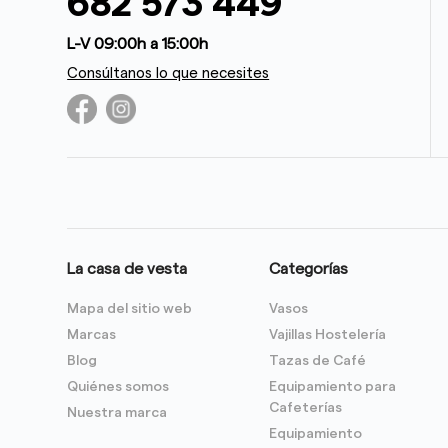
682 573 449
L-V 09:00h a 15:00h
Consúltanos lo que necesites
La casa de vesta
Categorías
Mapa del sitio web
Vasos
Marcas
Vajillas Hostelería
Blog
Tazas de Café
Quiénes somos
Equipamiento para
Cafeterías
Nuestra marca
Equipamiento