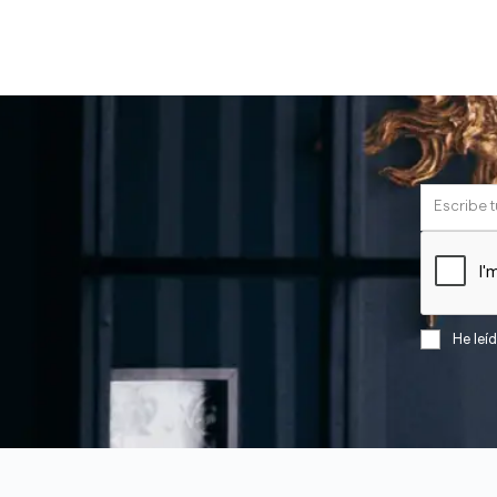
He leí