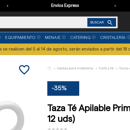
‹
Envíos Express
›

BUSCAR
EQUIPAMIENTO
MENAJE
CATERING
CRISTALERÍA
se realicen del 5 al 14 de agosto, serán enviados a partir del 18 
favorite_border
Vajillas para hostelería
Café y té
Tazas 
-35%
Taza Té Apilable Prim
12 uds)