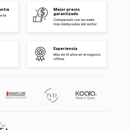
ntía
Mejor precio
garantizado
s te
Comparado con las webs
más destacadas del sector
Experiencia
Más de 10 años en el negocio
offline