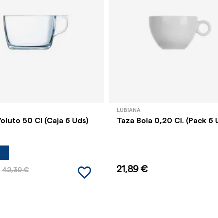
LUBIANA
oluto 50 Cl (Caja 6 Uds)
Taza Bola 0,20 Cl. (Pack 6 
favorite_border
21,89 €
42,39 €