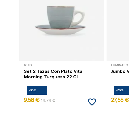
QUID
LUMINARC
Set 2 Tazas Con Plato Vita
Jumbo V
Morning Turquesa 22 Cl.
-35%
-35%
favorite_border
9,58 €
27,55 €
14,74 €