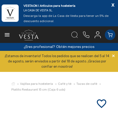
x
VESTAON l Artículos para hostelería
LA CASA DE VESTA SL.
Descarga la app de La Casa de Vesta para tener un 5% de
descuento adicional.

¿Eres profesional?
Obtén mejores precios
×
¡Estamos de inventario! Todos los pedidos que se realicen del 5 al 14
de agosto, serán enviados a partir del 18 de agosto. ¡Gracias por
confiar en nosotros!
Vajillas para hostelería
Café y té
Tazas de café
Platillo Restaurant 15 cm (Caja 6 uds)
favorite_border