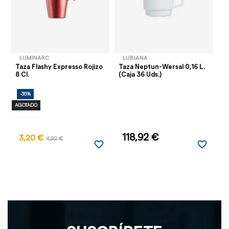
LUMINARC
LUBIANA
Taza Flashy Expresso Rojizo
Taza Neptun-Wersal 0,16 L.
Ta
8 Cl.
(Caja 36 Uds.)
Ud
-35%
-
AGOTADO
118,92 €
3,20 €
4,92 €
favorite_border
favorite_border