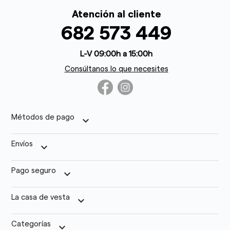
Atención al cliente
682 573 449
L-V 09:00h a 15:00h
Consúltanos lo que necesites
Métodos de pago
keyboard_arrow_down
Envíos
keyboard_arrow_down
Pago seguro
keyboard_arrow_down
La casa de vesta
keyboard_arrow_down
Categorías
keyboard_arrow_down