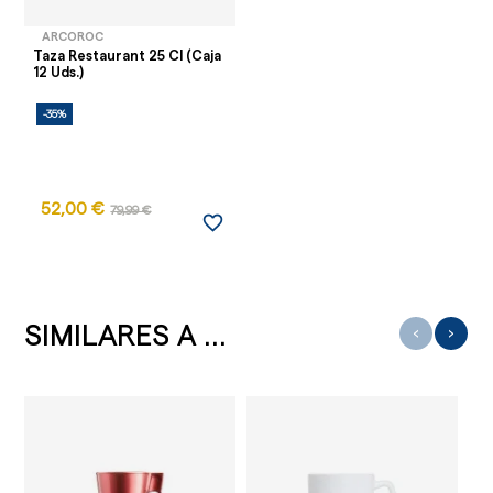
ARCOROC
Taza Restaurant 25 Cl (Caja
12 Uds.)
-35%
52,00 €
79,99 €
favorite_border
SIMILARES A ...
‹
›