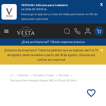
x
VESTAON l Artículos para hostelería
LA CASA DE VESTA SL.
Descarga la app de La Casa de Vesta para tener un 5% de
descuento adicional.

¿Eres profesional?
Obtén mejores precios
×
¡Estamos de inventario! Todos los pedidos que se realicen del 5 al 14
de agosto, serán enviados a partir del 18 de agosto. ¡Gracias por
confiar en nosotros!
Delivery
Envases y Cajas
Tarrinas
Tarrinas Para Helados Negra 240 ml (Pack 50 Uds.)
favorite_border