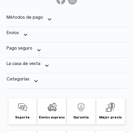
Métodos de pago
keyboard_arrow_down
Envíos
keyboard_arrow_down
Pago seguro
keyboard_arrow_down
La casa de vesta
keyboard_arrow_down
Categorías
keyboard_arrow_down
Soporte
Envíos express
Garantía
Mejor precio