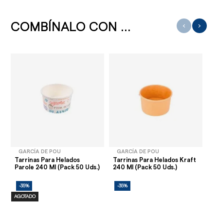
COMBÍNALO CON ...
‹
›
GARCÍA DE POU
GARCÍA DE POU
Tarrinas Para Helados
Tarrinas Para Helados Kraft
Ta
Parole 240 Ml (Pack 50 Uds.)
240 Ml (Pack 50 Uds.)
Gr
-35%
-35%
-
AGOTADO