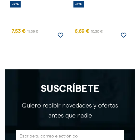
-35%
-35%
-
7,53 €
6,69 €
11,59 €
10,30 €
favorite_border
favorite_border
SUSCRÍBETE
Quiero recibir novedades y ofertas
antes que nadie