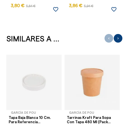
3,80 €
3,86 €
4
5,84 €
5,94 €
favorite_border
favorite_border
SIMILARES A ...
‹
›
GARCÍA DE POU
GARCÍA DE POU
Tapa Baja Blanca 10 Cm.
Tarrinas Kraft Para Sopa
En
Para Referencia...
Con Tapa 480 Ml (Pack...
As