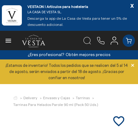
x
VESTAON l Artículos para hostelería
LA CASA DE VESTA SL.
Descarga la app de La Casa de Vesta para tener un 5% de
descuento adicional.

¿Eres profesional?
Obtén mejores precios
×
¡Estamos de inventario! Todos los pedidos que se realicen del 5 al 14
de agosto, serán enviados a partir del 18 de agosto. ¡Gracias por
confiar en nosotros!
Delivery
Envases y Cajas
Tarrinas
Tarrinas Para Helados Parole 90 ml (Pack 50 Uds.)
favorite_border