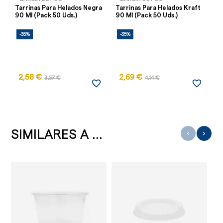
Tarrinas Para Helados Negra
Tarrinas Para Helados Kraft
Ta
90 Ml (Pack 50 Uds.)
90 Ml (Pack 50 Uds.)
Gr
-35%
-35%
-
2,58 €
2,69 €
3,97 €
4,14 €
favorite_border
favorite_border
SIMILARES A ...
‹
›