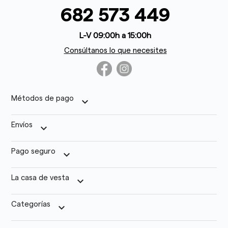
682 573 449
L-V 09:00h a 15:00h
Consúltanos lo que necesites
Métodos de pago
keyboard_arrow_down
Envíos
keyboard_arrow_down
Pago seguro
keyboard_arrow_down
La casa de vesta
keyboard_arrow_down
Categorías
keyboard_arrow_down