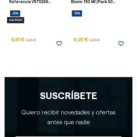
Referencia VST5256...
Bionic 130 Ml (Pack 50...
14
-35%
-35%
-
AGOTADO
6,61 €
4,26 €
10,16 €
6,56 €
favorite_border
favorite_border
SUSCRÍBETE
Quiero recibir novedades y ofertas
antes que nadie