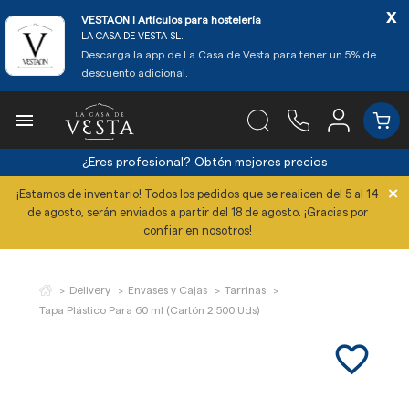
x
VESTAON l Artículos para hostelería
LA CASA DE VESTA SL.
Descarga la app de La Casa de Vesta para tener un 5% de
descuento adicional.

¿Eres profesional?
Obtén mejores precios
×
¡Estamos de inventario! Todos los pedidos que se realicen del 5 al 14
de agosto, serán enviados a partir del 18 de agosto. ¡Gracias por
confiar en nosotros!
Delivery
Envases y Cajas
Tarrinas
Tapa Plástico Para 60 ml (Cartón 2.500 Uds)
favorite_border