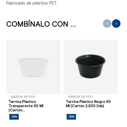
Fabricado de plástico PET.
COMBÍNALO CON ...
‹
›
GARCÍA DE POU
GARCÍA DE POU
Tarrina Plástico
Tarrina Plástico Negro 60
Sa
Transparente 60 Ml
Ml (Cartón 2.500 Uds)
60
(Cartón...
-35%
-35%
-