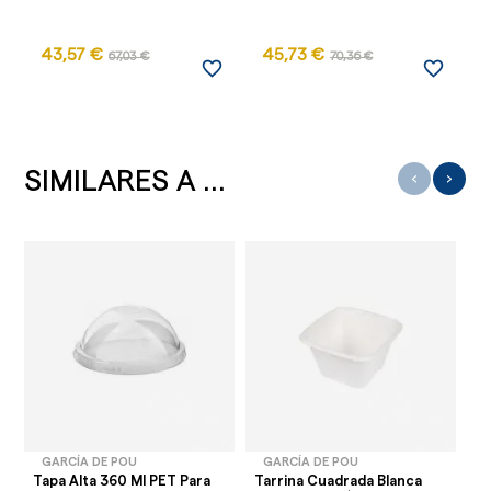
43,57 €
45,73 €
67,03 €
70,36 €
favorite_border
favorite_border
SIMILARES A ...
‹
›
GARCÍA DE POU
GARCÍA DE POU
Tapa Alta 360 Ml PET Para
Tarrina Cuadrada Blanca
Ta