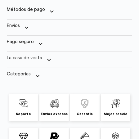
Métodos de pago
keyboard_arrow_down
Envíos
keyboard_arrow_down
Pago seguro
keyboard_arrow_down
La casa de vesta
keyboard_arrow_down
Categorías
keyboard_arrow_down
Soporte
Envíos express
Garantía
Mejor precio