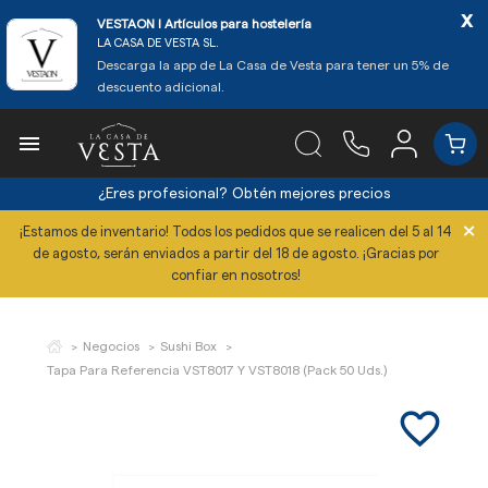
x
VESTAON l Artículos para hostelería
LA CASA DE VESTA SL.
Descarga la app de La Casa de Vesta para tener un 5% de
descuento adicional.

¿Eres profesional?
Obtén mejores precios
×
¡Estamos de inventario! Todos los pedidos que se realicen del 5 al 14
de agosto, serán enviados a partir del 18 de agosto. ¡Gracias por
confiar en nosotros!
Negocios
Sushi Box
Tapa Para Referencia VST8017 Y VST8018 (Pack 50 Uds.)
favorite_border