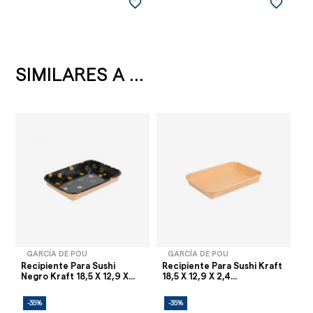
favorite_border
favorite_border
SIMILARES A ...
GARCÍA DE POU
GARCÍA DE POU
Recipiente Para Sushi
Recipiente Para Sushi Kraft
Negro Kraft 18,5 X 12,9 X...
18,5 X 12,9 X 2,4...
-35%
-35%