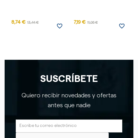
8,74 €
7,19 €
13,44 €
11,06 €
favorite_border
favorite_border
SUSCRÍBETE
Quiero recibir novedades y ofertas
antes que nadie