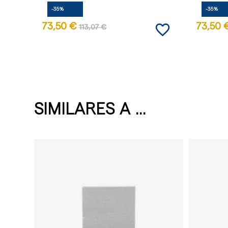
-35%
-35%
favorite_border
73,50 €
73,50 
113,07 €
SIMILARES A ...