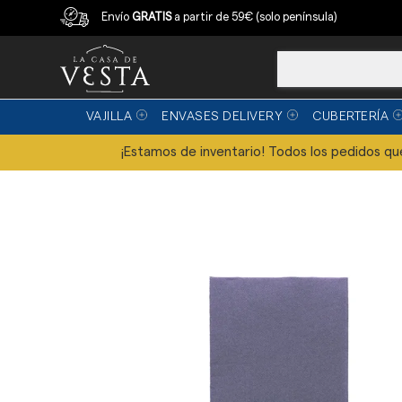
Compra con garantía
Envío
GRATIS
a partir de 59€ (solo península)
VAJILLA
ENVASES DELIVERY
CUBERTERÍA
¡Estamos de inventario! Todos los pedidos que 