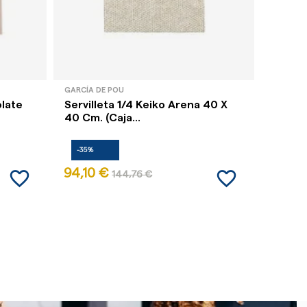
GARCÍA DE POU
GARCÍA 
olate
Servilleta 1/4 Keiko Arena 40 X
Servil
40 Cm. (Caja...
2 Capa
-35%
-35%
favorite_border
favorite_border
94,10 €
42,66
144,76 €