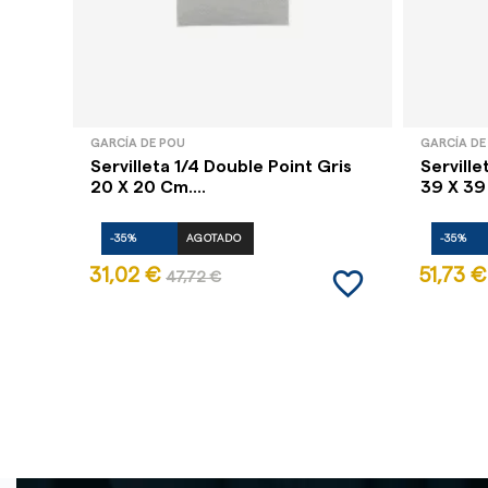
GARCÍA DE POU
GARCÍA DE
Servilleta 1/4 Double Point Gris
Serville
20 X 20 Cm....
39 X 39 
-35%
AGOTADO
-35%
favorite_border
31,02 €
51,73 €
47,72 €