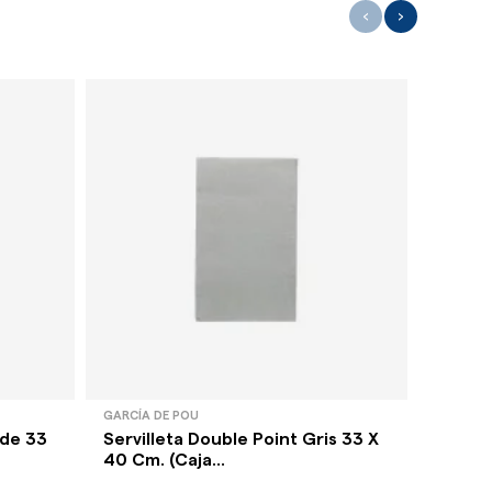
‹
›
GARCÍA DE POU
GARCÍA 
rde 33
Servilleta Double Point Gris 33 X
Servil
40 Cm. (Caja...
33 X 4