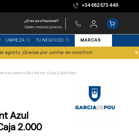
+34 682 573 449
Equipo de expertos
¿Eres profesional?
Obtén mejores precios
LIMPIEZA
TU NEGOCIO
MARCAS
×
de agosto. ¡Gracias por confiar en nosotros!
int Azul Marino 33 x 40 cm. (Caja 2.000 Uds.)
nt Azul
Caja 2.000