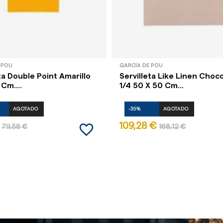
 POU
GARCÍA DE POU
ta Double Point Amarillo
Servilleta Like Linen Choc
Cm....
1/4 50 X 50 Cm...
AGOTADO
-35%
AGOTADO
favorite_border
109,28 €
79,58 €
168,12 €