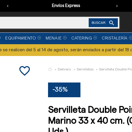
‹
Envíos Express
›

BUSCAR
EQUIPAMIENTO
MENAJE
CATERING
CRISTALERÍA
se realicen del 5 al 14 de agosto, serán enviados a partir del 18 
favorite_border
Delivery
Servilletas
Servilleta Double Po
-35%
Servilleta Double Poi
Marino 33 x 40 cm. (
Uds.)