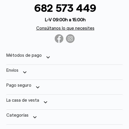
682 573 449
L-V 09:00h a 15:00h
Consúltanos lo que necesites
Métodos de pago
keyboard_arrow_down
Envíos
keyboard_arrow_down
Pago seguro
keyboard_arrow_down
La casa de vesta
keyboard_arrow_down
Categorías
keyboard_arrow_down