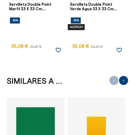
Servilleta Double Point
Servilleta Double Point
Se
Marfil 33 X 33 Cm....
Verde Agua 33 X 33 Cm....
Ve
-35%
-35%
-
AGOTADO
35,08 €
35,08 €
53,97 €
53,97 €
favorite_border
favorite_border
SIMILARES A ...
‹
›