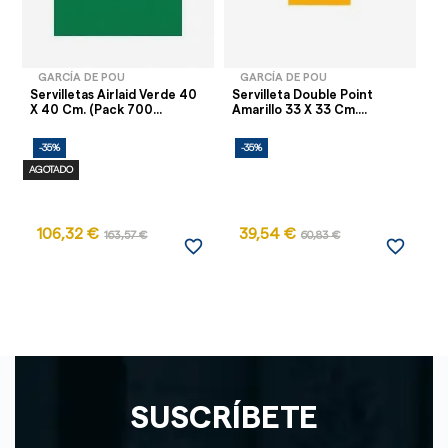
GARCÍA DE POU
GARCÍA DE POU
Servilletas Airlaid Verde 40
Servilleta Double Point
Se
X 40 Cm. (Pack 700...
Amarillo 33 X 33 Cm....
Cm
-35%
-35%
-
AGOTADO
AG
106,32 €
39,54 €
163,57 €
60,83 €
favorite_border
favorite_border
SUSCRÍBETE