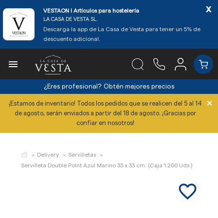
x
VESTAON l Artículos para hostelería
LA CASA DE VESTA SL.
Descarga la app de La Casa de Vesta para tener un 5% de
descuento adicional.

¿Eres profesional?
Obtén mejores precios
×
¡Estamos de inventario! Todos los pedidos que se realicen del 5 al 14
de agosto, serán enviados a partir del 18 de agosto. ¡Gracias por
confiar en nosotros!
Delivery
Servilletas
Servilleta Double Point Azul Marino 33 x 33 cm. (Caja 1.200 Uds.)
favorite_border