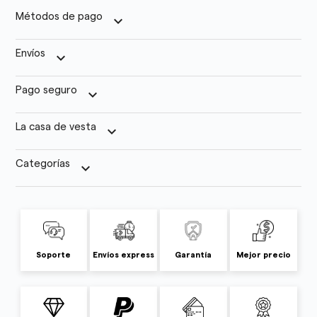
Métodos de pago
keyboard_arrow_down
Envíos
keyboard_arrow_down
Pago seguro
keyboard_arrow_down
La casa de vesta
keyboard_arrow_down
Categorías
keyboard_arrow_down
Soporte
Envíos express
Garantía
Mejor precio