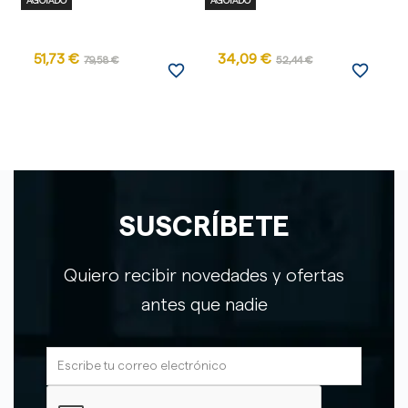
AGOTADO
AGOTADO
AG
51,73 €
34,09 €
79,58 €
52,44 €
favorite_border
favorite_border
SUSCRÍBETE
Quiero recibir novedades y ofertas
antes que nadie