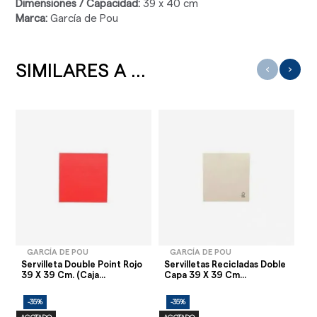
Dimensiones / Capacidad:
39 x 40 cm
Marca:
García de Pou
SIMILARES A ...
‹
›
GARCÍA DE POU
GARCÍA DE POU
Servilleta Double Point Rojo
Servilletas Recicladas Doble
Se
39 X 39 Cm. (Caja...
Capa 39 X 39 Cm...
Ne
-35%
-35%
-