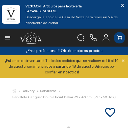
x
VESTAON l Artículos para hostelería
LA CASA DE VESTA SL.
Descarga la app de La Casa de Vesta para tener un 5% de
descuento adicional.

¿Eres profesional?
Obtén mejores precios
×
¡Estamos de inventario! Todos los pedidos que se realicen del 5 al 14
de agosto, serán enviados a partir del 18 de agosto. ¡Gracias por
confiar en nosotros!
Delivery
Servilletas
Servilleta Canguro Double Point Dakar 39 x 40 cm. (Pack 50 Uds.)
favorite_border