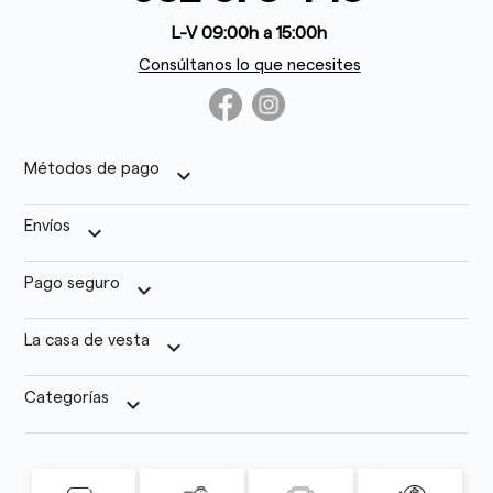
L-V 09:00h a 15:00h
Consúltanos lo que necesites
Métodos de pago
keyboard_arrow_down
Envíos
keyboard_arrow_down
Pago seguro
keyboard_arrow_down
La casa de vesta
keyboard_arrow_down
Categorías
keyboard_arrow_down