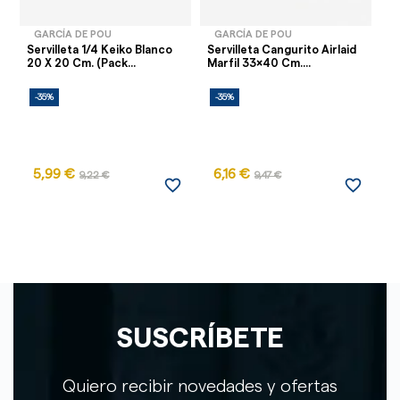
GARCÍA DE POU
GARCÍA DE POU
Servilleta 1/4 Keiko Blanco
Servilleta Cangurito Airlaid
Se
20 X 20 Cm. (Pack...
Marfil 33x40 Cm....
Te
-35%
-35%
-
5,99 €
6,16 €
7
9,22 €
9,47 €
favorite_border
favorite_border
SUSCRÍBETE
Quiero recibir novedades y ofertas