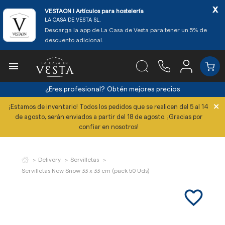
x
VESTAON l Artículos para hostelería
LA CASA DE VESTA SL.
Descarga la app de La Casa de Vesta para tener un 5% de
descuento adicional.

¿Eres profesional?
Obtén mejores precios
×
¡Estamos de inventario! Todos los pedidos que se realicen del 5 al 14
de agosto, serán enviados a partir del 18 de agosto. ¡Gracias por
confiar en nosotros!
Delivery
Servilletas
Servilletas New Snow 33 x 33 cm (pack 50 Uds)
favorite_border