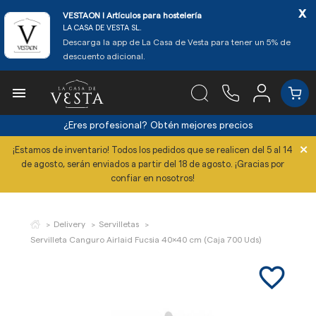
x
VESTAON l Artículos para hostelería
LA CASA DE VESTA SL.
Descarga la app de La Casa de Vesta para tener un 5% de
descuento adicional.

¿Eres profesional?
Obtén mejores precios
×
¡Estamos de inventario! Todos los pedidos que se realicen del 5 al 14
de agosto, serán enviados a partir del 18 de agosto. ¡Gracias por
confiar en nosotros!
Delivery
Servilletas
Servilleta Canguro Airlaid Fucsia 40x40 cm (Caja 700 Uds)
favorite_border