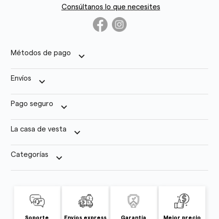
Consúltanos lo que necesites
Métodos de pago
keyboard_arrow_down
Envíos
keyboard_arrow_down
Pago seguro
keyboard_arrow_down
La casa de vesta
keyboard_arrow_down
Categorías
keyboard_arrow_down
Soporte
Envíos express
Garantía
Mejor precio