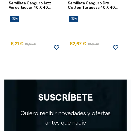
Servilleta Canguro Jazz
Servilleta Canguro Dry
Se
Verde Jaguar 40 X 40...
Cotton Turquesa 40 X 40...
Ki
-35%
-35%
-
8,21 €
82,67 €
1
12,63 €
127,18 €
favorite_border
favorite_border
SUSCRÍBETE
Quiero recibir novedades y ofertas
antes que nadie