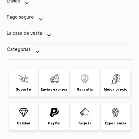
Envíos
keyboard_arrow_down
Pago seguro
keyboard_arrow_down
La casa de vesta
keyboard_arrow_down
Categorías
keyboard_arrow_down
Soporte
Envíos express
Garantía
Mejor precio
Calidad
PayPal
Tarjeta
Experiencia