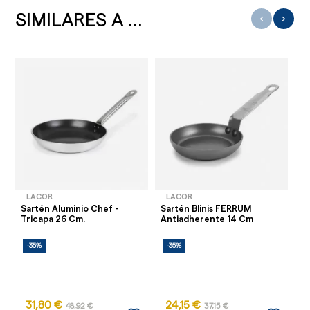
SIMILARES A ...
‹
›
LACOR
LACOR
Sartén Aluminio Chef -
Sartén Blinis FERRUM
Sa
Tricapa 26 Cm.
Antiadherente 14 Cm
-35%
-35%
-
31,80 €
24,15 €
48,92 €
37,15 €