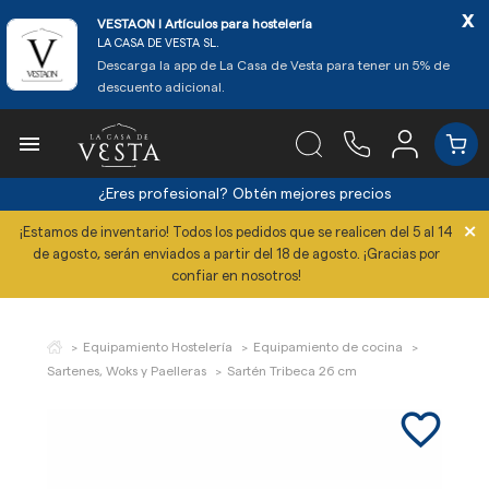
x
VESTAON l Artículos para hostelería
LA CASA DE VESTA SL.
Descarga la app de La Casa de Vesta para tener un 5% de
descuento adicional.

¿Eres profesional?
Obtén mejores precios
×
¡Estamos de inventario! Todos los pedidos que se realicen del 5 al 14
de agosto, serán enviados a partir del 18 de agosto. ¡Gracias por
confiar en nosotros!
Equipamiento Hostelería
Equipamiento de cocina
Sartenes, Woks y Paelleras
Sartén Tribeca 26 cm
favorite_border