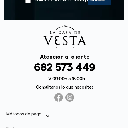
He leído y acepto la
política de privacidad
Atención al cliente
682 573 449
L-V 09:00h a 15:00h
Consúltanos lo que necesites
Métodos de pago
keyboard_arrow_down