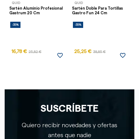
QUID
QUID
Sartén Aluminio Profesional
Sartén Doble Para Tortillas
Sa
Gastrum 20 Cm
Gastro Fun 24 Cm
-35%
-35%
-
16,78 €
25,25 €
2
25,82 €
38,85 €
favorite_border
favorite_border
SUSCRÍBETE
Quiero recibir novedades y ofertas
antes que nadie