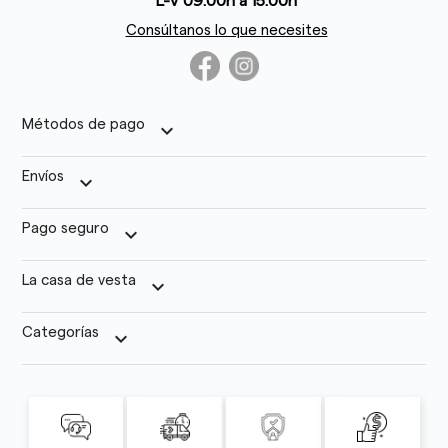
L-V 09:00h a 15:00h
Consúltanos lo que necesites
Métodos de pago
keyboard_arrow_down
Envíos
keyboard_arrow_down
Pago seguro
keyboard_arrow_down
La casa de vesta
keyboard_arrow_down
Categorías
keyboard_arrow_down