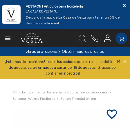
x
VESTAON l Artículos para hostelería
LA CASA DE VESTA SL.
Descarga la app de La Casa de Vesta para tener un 5% de
descuento adicional.

¿Eres profesional?
Obtén mejores precios
×
¡Estamos de inventario! Todos los pedidos que se realicen del 5 al 14
de agosto, serán enviados a partir del 18 de agosto. ¡Gracias por
confiar en nosotros!
Equipamiento Hostelería
Equipamiento de cocina
Sartenes, Woks y Paelleras
Sartén Trimetal 24 cm
favorite_border