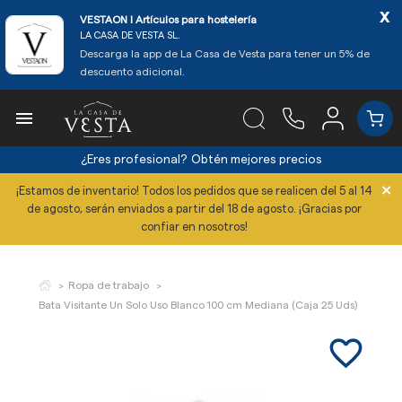
x
VESTAON l Artículos para hostelería
LA CASA DE VESTA SL.
Descarga la app de La Casa de Vesta para tener un 5% de
descuento adicional.

¿Eres profesional?
Obtén mejores precios
×
¡Estamos de inventario! Todos los pedidos que se realicen del 5 al 14
de agosto, serán enviados a partir del 18 de agosto. ¡Gracias por
confiar en nosotros!
Ropa de trabajo
Bata Visitante Un Solo Uso Blanco 100 cm Mediana (Caja 25 Uds)
favorite_border