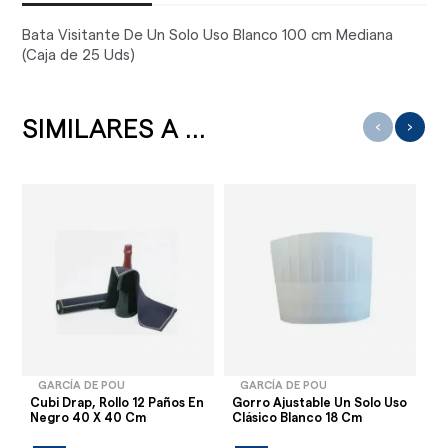
Bata Visitante De Un Solo Uso Blanco 100 cm Mediana
(Caja de 25 Uds)
SIMILARES A ...
‹
›
GARCÍA DE POU
GARCÍA DE POU
Cubi Drap, Rollo 12 Paños En
Gorro Ajustable Un Solo Uso
Ma
Negro 40 X 40 Cm
Clásico Blanco 18 Cm
Co