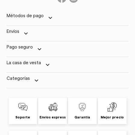
Métodos de pago
keyboard_arrow_down
Envíos
keyboard_arrow_down
Pago seguro
keyboard_arrow_down
La casa de vesta
keyboard_arrow_down
Categorías
keyboard_arrow_down
Soporte
Envíos express
Garantía
Mejor precio