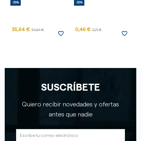
-35%
-35%
-
35,64 €
0,46 €
54,84 €
0,71 €
favorite_border
favorite_border
SUSCRÍBETE
Quiero recibir novedades y ofertas
antes que nadie