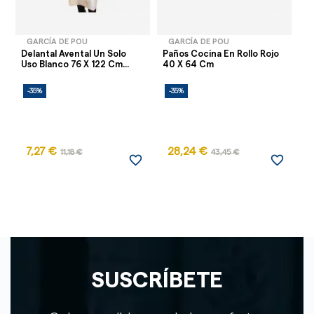
GARCÍA DE POU
GARCÍA DE POU
Delantal Avental Un Solo
Paños Cocina En Rollo Rojo
Ma
Uso Blanco 76 X 122 Cm...
40 X 64 Cm
Us
-35%
-35%
-
7,27 €
28,24 €
11,18 €
43,45 €
favorite_border
favorite_border
SUSCRÍBETE