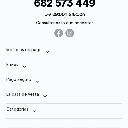
682 573 449
L-V 09:00h a 15:00h
Consúltanos lo que necesites
Métodos de pago
keyboard_arrow_down
Envíos
keyboard_arrow_down
Pago seguro
keyboard_arrow_down
La casa de vesta
keyboard_arrow_down
Categorías
keyboard_arrow_down