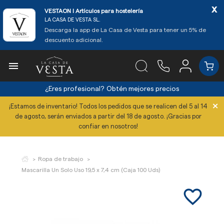
x
VESTAON l Artículos para hostelería
LA CASA DE VESTA SL.
Descarga la app de La Casa de Vesta para tener un 5% de
descuento adicional.

¿Eres profesional?
Obtén mejores precios
×
¡Estamos de inventario! Todos los pedidos que se realicen del 5 al 14
de agosto, serán enviados a partir del 18 de agosto. ¡Gracias por
confiar en nosotros!
Ropa de trabajo
Mascarilla Un Solo Uso 19,5 x 7,4 cm (Caja 100 Uds)
favorite_border