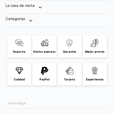
La casa de vesta
keyboard_arrow_down
Categorías
keyboard_arrow_down
Soporte
Envíos express
Garantía
Mejor precio
Calidad
PayPal
Tarjeta
Experiencia
Aviso legal