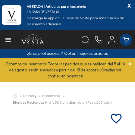
x
VESTAON l Artículos para hostelería
LA CASA DE VESTA SL.
Descarga la app de La Casa de Vesta para tener un 5% de
descuento adicional.

¿Eres profesional?
Obtén mejores precios
×
¡Estamos de inventario! Todos los pedidos que se realicen del 5 al 14
de agosto, serán enviados a partir del 18 de agosto. ¡Gracias por
confiar en nosotros!
Delivery
Repostería
Blondas Redondas Kraft 30,5 cm diámetro. (Pack 250 Uds.)
favorite_border