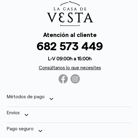
Atención al cliente
682 573 449
L-V 09:00h a 15:00h
Consúltanos lo que necesites
Métodos de pago
keyboard_arrow_down
Envíos
keyboard_arrow_down
Pago seguro
keyboard_arrow_down