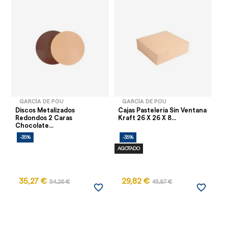
GARCÍA DE POU
GARCÍA DE POU
Discos Metalizados
Cajas Pastelería Sin Ventana
Mo
Redondos 2 Caras
Kraft 26 X 26 X 8...
23
Chocolate...
-35%
-35%
-
AGOTADO
AG
35,27 €
29,82 €
54,26 €
45,87 €
favorite_border
favorite_border