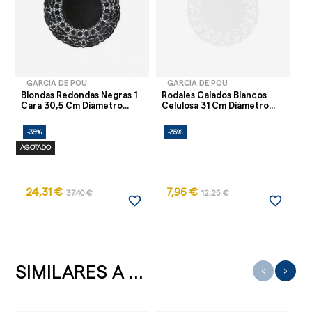
GARCÍA DE POU
GARCÍA DE POU
Blondas Redondas Negras 1
Rodales Calados Blancos
Cara 30,5 Cm Diámetro...
Celulosa 31 Cm Diámetro...
-35%
-35%
AGOTADO
24,31 €
7,96 €
37,40 €
12,25 €
favorite_border
favorite_border
SIMILARES A ...
‹
›