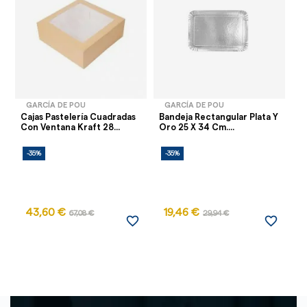
GARCÍA DE POU
GARCÍA DE POU
Cajas Pastelería Cuadradas
Bandeja Rectangular Plata Y
Ba
Con Ventana Kraft 28...
Oro 25 X 34 Cm....
Y 
-35%
-35%
-
43,60 €
19,46 €
67,08 €
29,94 €
favorite_border
favorite_border