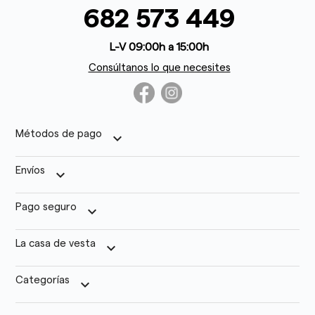
682 573 449
L-V 09:00h a 15:00h
Consúltanos lo que necesites
Métodos de pago
keyboard_arrow_down
Envíos
keyboard_arrow_down
Pago seguro
keyboard_arrow_down
La casa de vesta
keyboard_arrow_down
Categorías
keyboard_arrow_down