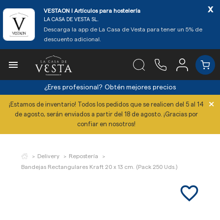
x
VESTAON l Artículos para hostelería
LA CASA DE VESTA SL.
Descarga la app de La Casa de Vesta para tener un 5% de
descuento adicional.

¿Eres profesional?
Obtén mejores precios
×
¡Estamos de inventario! Todos los pedidos que se realicen del 5 al 14
de agosto, serán enviados a partir del 18 de agosto. ¡Gracias por
confiar en nosotros!
Delivery
Repostería
Bandejas Rectangulares Kraft 20 x 13 cm. (Pack 250 Uds.)
favorite_border