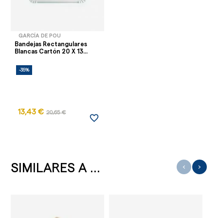
GARCÍA DE POU
Bandejas Rectangulares
Blancas Cartón 20 X 13...
-35%
13,43 €
20,65 €
favorite_border
SIMILARES A ...
‹
›