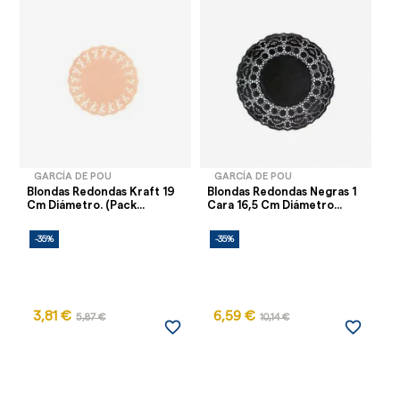
GARCÍA DE POU
GARCÍA DE POU
Blondas Redondas Kraft 19
Blondas Redondas Negras 1
Ca
Cm Diámetro. (Pack...
Cara 16,5 Cm Diámetro...
Kr
-35%
-35%
-
3,81 €
6,59 €
5,87 €
10,14 €
favorite_border
favorite_border