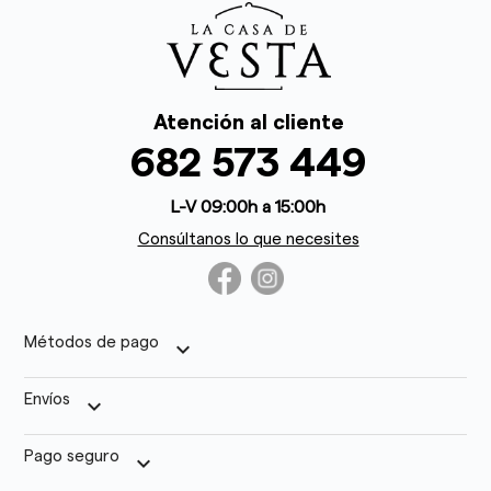
Atención al cliente
682 573 449
L-V 09:00h a 15:00h
Consúltanos lo que necesites
Métodos de pago
keyboard_arrow_down
Envíos
keyboard_arrow_down
Pago seguro
keyboard_arrow_down