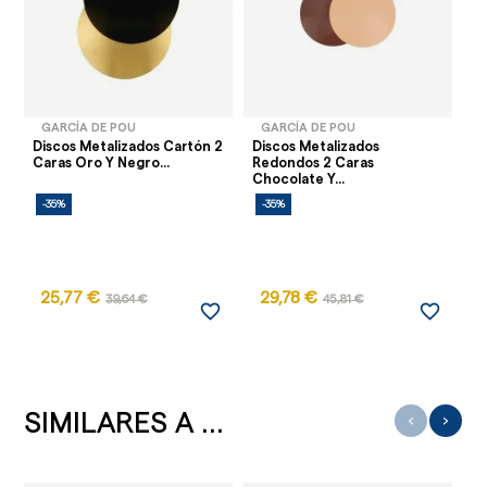
GARCÍA DE POU
GARCÍA DE POU
Discos Metalizados Cartón 2
Discos Metalizados
Di
Caras Oro Y Negro...
Redondos 2 Caras
Re
Chocolate Y...
Ch
-35%
-35%
-
25,77 €
29,78 €
39,64 €
45,81 €
favorite_border
favorite_border
SIMILARES A ...
‹
›