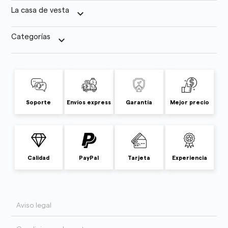
La casa de vesta
keyboard_arrow_down
Categorías
keyboard_arrow_down
Soporte
Envíos express
Garantía
Mejor precio
Calidad
PayPal
Tarjeta
Experiencia
Aviso legal