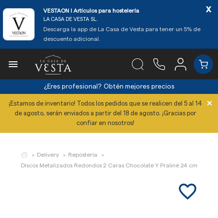
x
VESTAON l Artículos para hostelería
LA CASA DE VESTA SL.
Descarga la app de La Casa de Vesta para tener un 5% de
descuento adicional.

¿Eres profesional?
Obtén mejores precios
×
¡Estamos de inventario! Todos los pedidos que se realicen del 5 al 14
de agosto, serán enviados a partir del 18 de agosto. ¡Gracias por
confiar en nosotros!
Delivery
Repostería
Discos Metalizados Redondos 2 Caras Chocolate Y Praliné 24 cm (Pack 1
favorite_border