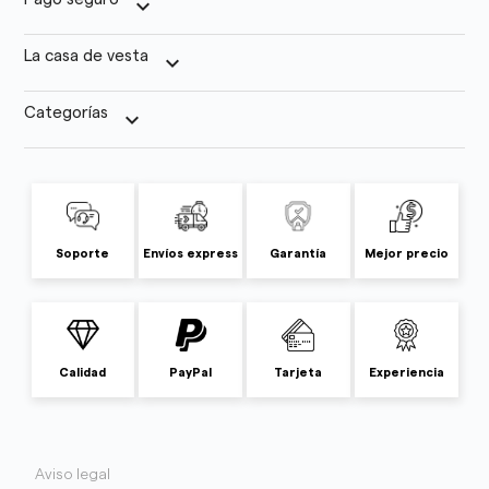
keyboard_arrow_down
La casa de vesta
keyboard_arrow_down
Categorías
keyboard_arrow_down
Soporte
Envíos express
Garantía
Mejor precio
Calidad
PayPal
Tarjeta
Experiencia
Aviso legal