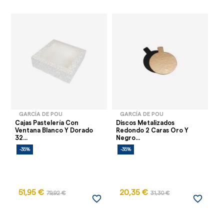
GARCÍA DE POU
GARCÍA DE POU
Cajas Pastelería Con
Discos Metalizados
Ca
Ventana Blanco Y Dorado
Redondo 2 Caras Oro Y
Co
32...
Negro...
-35%
-35%
-
51,95 €
20,35 €
79,92 €
31,30 €
favorite_border
favorite_border