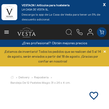
x
VESTAON l Artículos para hostelería
LA CASA DE VESTA SL.
Descarga la app de La Casa de Vesta para tener un 5% de
descuento adicional.

¿Eres profesional?
Obtén mejores precios
×
¡Estamos de inventario! Todos los pedidos que se realicen del 5 al 14
de agosto, serán enviados a partir del 18 de agosto. ¡Gracias por
confiar en nosotros!
Delivery
Repostería
Bandeja De 12 Pasteles Magic 31 x 26 x 4 cm.
favorite_border