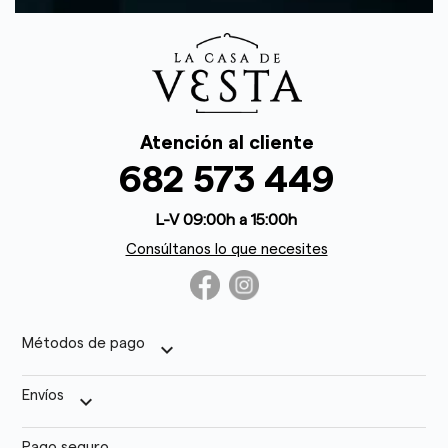
Atención al cliente
682 573 449
L-V 09:00h a 15:00h
Consúltanos lo que necesites
Métodos de pago
keyboard_arrow_down
Envíos
keyboard_arrow_down
Pago seguro