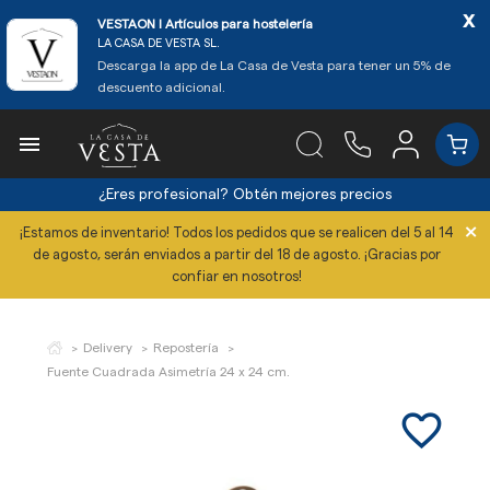
x
VESTAON l Artículos para hostelería
LA CASA DE VESTA SL.
Descarga la app de La Casa de Vesta para tener un 5% de
descuento adicional.

¿Eres profesional?
Obtén mejores precios
×
¡Estamos de inventario! Todos los pedidos que se realicen del 5 al 14
de agosto, serán enviados a partir del 18 de agosto. ¡Gracias por
confiar en nosotros!
Delivery
Repostería
Fuente Cuadrada Asimetría 24 x 24 cm.
favorite_border