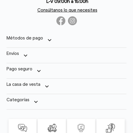
L-V 09:00h a 15:00h
Consúltanos lo que necesites
Métodos de pago
keyboard_arrow_down
Envíos
keyboard_arrow_down
Pago seguro
keyboard_arrow_down
La casa de vesta
keyboard_arrow_down
Categorías
keyboard_arrow_down