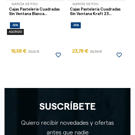
GARCÍA DE POU
GARCÍA DE POU
Cajas Pastelería Cuadradas
Cajas Pastelería Cuadradas
Mi
Sin Ventana Blanca...
Sin Ventana Kraft 23...
Y 
-35%
-35%
-
AGOTADO
19,58 €
23,78 €
30,12 €
36,59 €
favorite_border
favorite_border
SUSCRÍBETE
Quiero recibir novedades y ofertas
antes que nadie