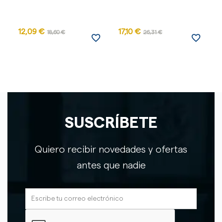
12,09 €
17,10 €
1
18,60 €
26,31 €
favorite_border
favorite_border
SUSCRÍBETE
Quiero recibir novedades y ofertas
antes que nadie