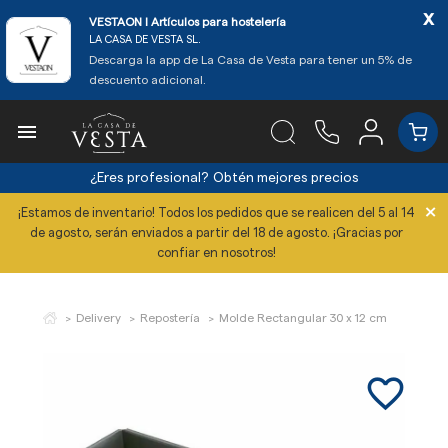
x
VESTAON l Artículos para hostelería
LA CASA DE VESTA SL.
Descarga la app de La Casa de Vesta para tener un 5% de
descuento adicional.

¿Eres profesional?
Obtén mejores precios
×
¡Estamos de inventario! Todos los pedidos que se realicen del 5 al 14
de agosto, serán enviados a partir del 18 de agosto. ¡Gracias por
confiar en nosotros!
Delivery
Repostería
Molde Rectangular 30 x 12 cm
favorite_border