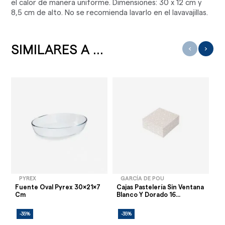
el calor de manera uniforme. Dimensiones: 30 x 12 cm y
8,5 cm de alto. No se recomienda lavarlo en el lavavajillas.
SIMILARES A ...
‹
›
PYREX
GARCÍA DE POU
Fuente Oval Pyrex 30x21x7
Cajas Pastelería Sin Ventana
Di
Cm
Blanco Y Dorado 16...
Na
-35%
-35%
-