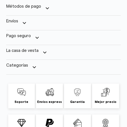
Métodos de pago
keyboard_arrow_down
Envíos
keyboard_arrow_down
Pago seguro
keyboard_arrow_down
La casa de vesta
keyboard_arrow_down
Categorías
keyboard_arrow_down
Soporte
Envíos express
Garantía
Mejor precio