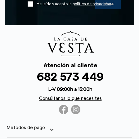
He leído y acepto la
política de privacidad
Atención al cliente
682 573 449
L-V 09:00h a 15:00h
Consúltanos lo que necesites
Métodos de pago
keyboard_arrow_down