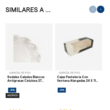
SIMILARES A ...
‹
›
GARCÍA DE POU
GARCÍA DE POU
Rodales Calados Blancos
Cajas Pastelería Con
Mo
Antigrasas Celulosa 27...
Ventana Alargadas 26 X 11...
X 
-35%
-35%
-
AGOTADO
AG