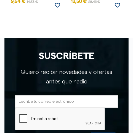
9,64 €
18,50 €
1
14,83 €
28,46 €
favorite_border
favorite_border
SUSCRÍBETE
Quiero recibir novedades y ofertas
antes que nadie