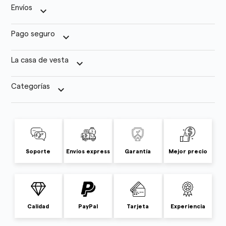
Envíos
keyboard_arrow_down
Pago seguro
keyboard_arrow_down
La casa de vesta
keyboard_arrow_down
Categorías
keyboard_arrow_down
Soporte
Envíos express
Garantía
Mejor precio
Calidad
PayPal
Tarjeta
Experiencia