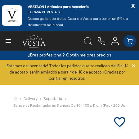
x
VESTAON l Artículos para hostelería
LA CASA DE VESTA SL.
Descarga la app de La Casa de Vesta para tener un 5% de
descuento adicional.

¿Eres profesional?
Obtén mejores precios
×
¡Estamos de inventario! Todos los pedidos que se realicen del 5 al 14
de agosto, serán enviados a partir del 18 de agosto. ¡Gracias por
confiar en nosotros!
Delivery
Repostería
Bandejas Rectangulares Blancas Cartón 17,5 x 11 cm (Pack 250 Uds)
favorite_border