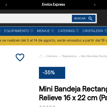
‹
Envíos Express
›

BUSCAR
EQUIPAMIENTO
MENAJE
CATERING
CRISTALERÍA
se realicen del 5 al 14 de agosto, serán enviados a partir del 18 
favorite_border
Delivery
Repostería
Mini Bandeja Recta
-35%
Mini Bandeja Rectan
Relieve 16 x 22 cm (