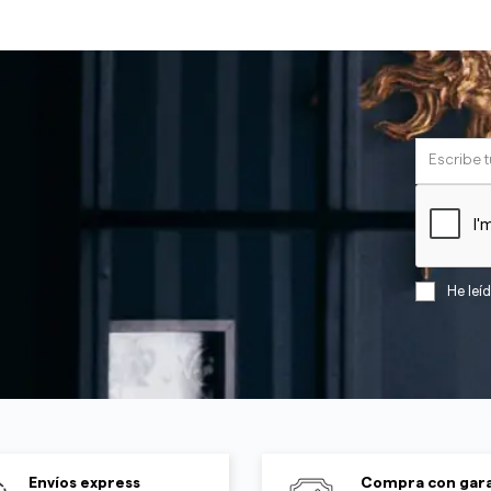
He leí
Envíos express
Compra con gara