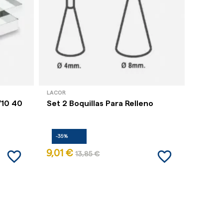
LACOR
GARCÍA 
/10 40
Set 2 Boquillas Para Relleno
Bandej
Cartón
-35%
-35%
favorite_border
favorite_border
9,01 €
7,24 
13,85 €