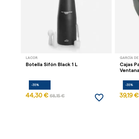
LACOR
GARCÍA DE
Botella Sifón Black 1 L
Cajas P
Ventana 
-35%
-35%
favorite_border
44,30 €
39,19 €
68,15 €