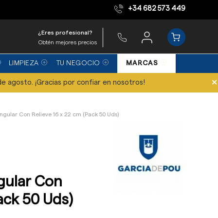
+34 682 573 449
Equipo de expertos
¿Eres profesional?
Obtén mejores precios
LIMPIEZA
TU NEGOCIO
MARCAS
×
de agosto. ¡Gracias por confiar en nosotros!
ngular Con Relieve 16 x 22 cm (Pack 50 Uds)
gular Con
Pack 50 Uds)