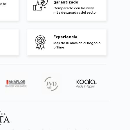
garantizado
s te
Comparado con las webs
más destacadas del sector
Experiencia
Más de 10 años en el negocio
offline