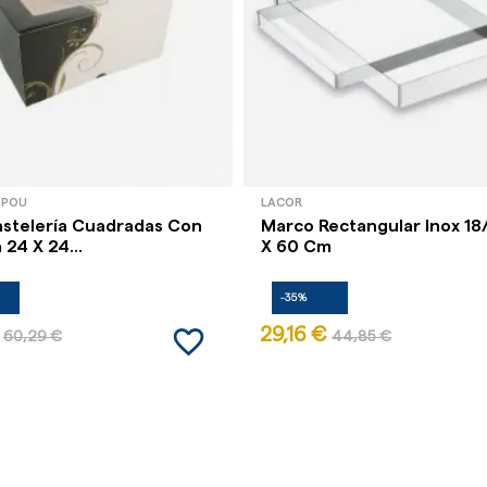
 POU
LACOR
astelería Cuadradas Con
Marco Rectangular Inox 18
24 X 24...
X 60 Cm
-35%
favorite_border
29,16 €
60,29 €
44,85 €