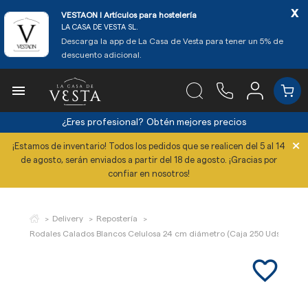
x
VESTAON l Artículos para hostelería
LA CASA DE VESTA SL.
Descarga la app de La Casa de Vesta para tener un 5% de
descuento adicional.

¿Eres profesional?
Obtén mejores precios
×
¡Estamos de inventario! Todos los pedidos que se realicen del 5 al 14
de agosto, serán enviados a partir del 18 de agosto. ¡Gracias por
confiar en nosotros!
Delivery
Repostería
Rodales Calados Blancos Celulosa 24 cm diámetro (Caja 250 Uds)
favorite_border