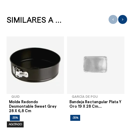
SIMILARES A ...
‹
›
QUID
GARCÍA DE POU
Molde Redondo
Bandeja Rectangular Plata Y
Ca
Desmontable Sweet Grey
Oro 19 X 28 Cm....
Co
28 X 6,8 Cm
-35%
-35%
-
AGOTADO