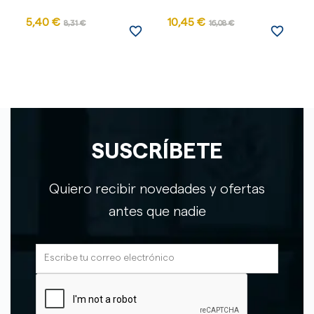
5,40 €
10,45 €
8,31 €
16,08 €
favorite_border
favorite_border
SUSCRÍBETE
Quiero recibir novedades y ofertas
antes que nadie