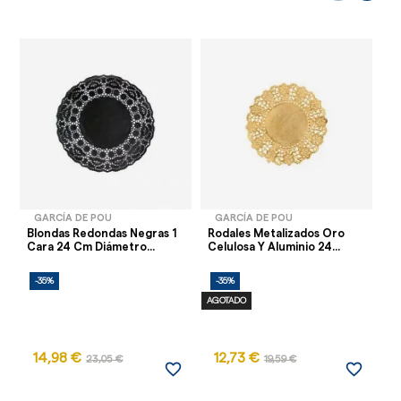
GARCÍA DE POU
GARCÍA DE POU
Blondas Redondas Negras 1
Rodales Metalizados Oro
Bl
Cara 24 Cm Diámetro...
Celulosa Y Aluminio 24...
Cm
-35%
-35%
-
AGOTADO
14,98 €
12,73 €
23,05 €
19,59 €
favorite_border
favorite_border