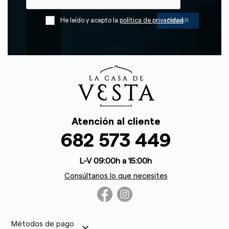
He leído y acepto la
política de privacidad
Atención al cliente
682 573 449
L-V 09:00h a 15:00h
Consúltanos lo que necesites
Métodos de pago
keyboard_arrow_down