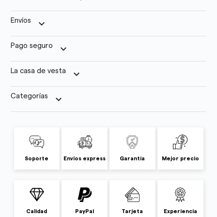
Envíos
keyboard_arrow_down
Pago seguro
keyboard_arrow_down
La casa de vesta
keyboard_arrow_down
Categorías
keyboard_arrow_down
Soporte
Envíos express
Garantía
Mejor precio
Calidad
PayPal
Tarjeta
Experiencia