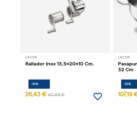
LACOR
LACOR
Rallador Inox 13,5x20x10 Cm.
Pasapur
32 Cm
-35%
-35%
favorite_border
26,43 €
107,19 
40,66 €