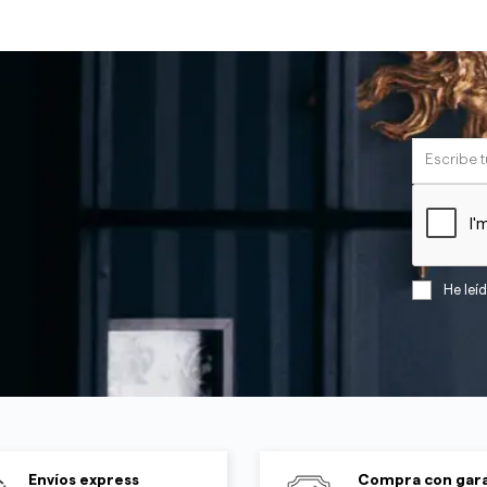
He leí
Envíos express
Compra con gara