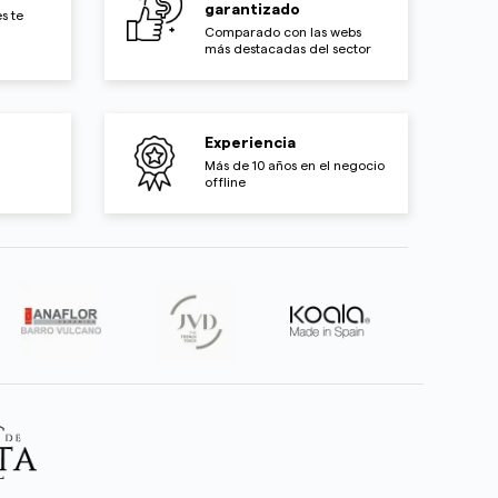
garantizado
s te
Comparado con las webs
más destacadas del sector
Experiencia
Más de 10 años en el negocio
offline