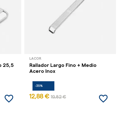
LACOR
BIDASOA
o 25,5
Rallador Largo Fino + Medio
Picado
Acero Inox
8,5 X 
-35%
-35%
favorite_border
favorite_border
12,88 €
4,62 
19,82 €