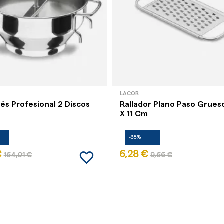
LACOR
és Profesional 2 Discos
Rallador Plano Paso Grues
X 11 Cm
-35%
favorite_border
€
6,28 €
164,91 €
9,66 €