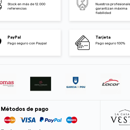
Stock en más de 12.000
Nuestros profesionale
referencias
garantizan máxima
fiabilidad
PayPal
Tarjeta
Pago seguro con Paypal
Pago seguro 100%
Métodos de pago