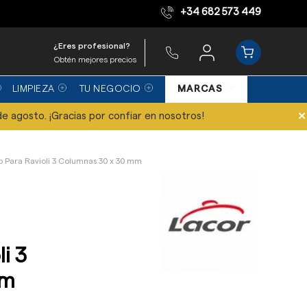
+34 682 573 449
Equipo de expertos
¿Eres profesional?
Obtén mejores precios
LIMPIEZA
TU NEGOCIO
MARCAS
×
de agosto. ¡Gracias por confiar en nosotros!
o Para Ravioli 3 Columnas 30 x 30 mm
i 3
mm