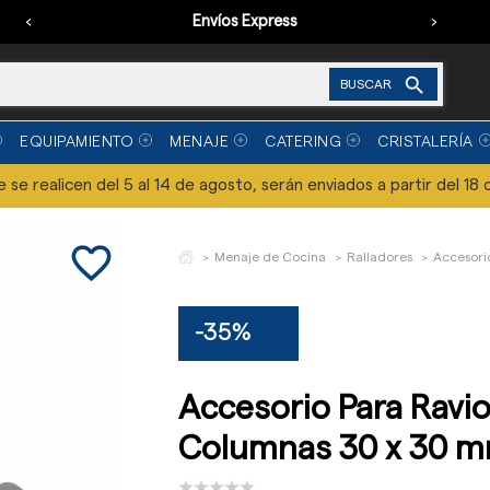
‹
Envíos Express
›

BUSCAR
EQUIPAMIENTO
MENAJE
CATERING
CRISTALERÍA
se realicen del 5 al 14 de agosto, serán enviados a partir del 18 
favorite_border
Menaje de Cocina
Ralladores
Accesori
-35%
Accesorio Para Raviol
Columnas 30 x 30 