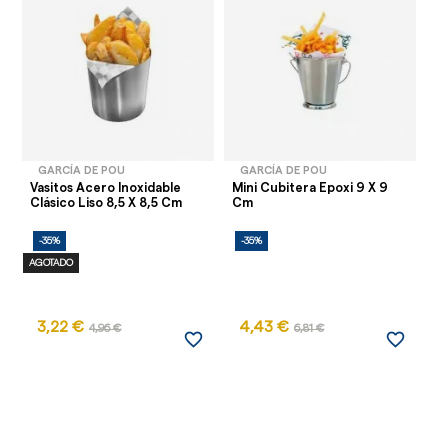
GARCÍA DE POU
GARCÍA DE POU
Vasitos Acero Inoxidable
Mini Cubitera Epoxi 9 X 9
Va
Clásico Liso 8,5 X 8,5 Cm
Cm
Cl
-35%
-35%
-
AGOTADO
3,22 €
4,43 €
4,96 €
6,81 €
favorite_border
favorite_border