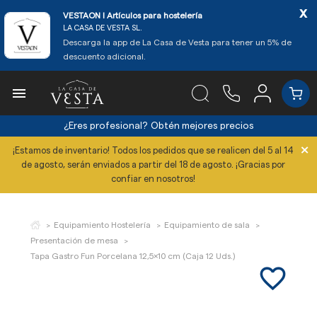
x
VESTAON l Artículos para hostelería
LA CASA DE VESTA SL.
Descarga la app de La Casa de Vesta para tener un 5% de
descuento adicional.

¿Eres profesional?
Obtén mejores precios
×
¡Estamos de inventario! Todos los pedidos que se realicen del 5 al 14
de agosto, serán enviados a partir del 18 de agosto. ¡Gracias por
confiar en nosotros!
Equipamiento Hostelería
Equipamiento de sala
Presentación de mesa
Tapa Gastro Fun Porcelana 12,5x10 cm (Caja 12 Uds.)
favorite_border