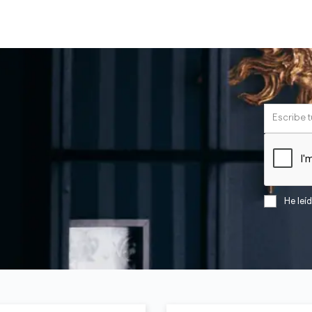
He leí