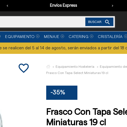
‹
Envíos Express
›

BUSCAR
EQUIPAMIENTO
MENAJE
CATERING
CRISTALERÍA
se realicen del 5 al 14 de agosto, serán enviados a partir del 18 
favorite_border
Equipamiento Hostelería
Equipamiento de
Frasco Con Tapa Select Miniaturas 19 cl
-35%
Frasco Con Tapa Sel
Miniaturas 19 cl