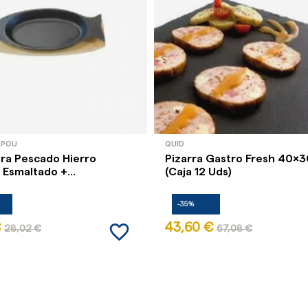
 POU
QUID
ara Pescado Hierro
Pizarra Gastro Fresh 40x
 Esmaltado +...
(Caja 12 Uds)
-35%
favorite_border
€
43,60 €
28,02 €
67,08 €