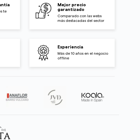
ntía
Mejor precio
garantizado
s te
Comparado con las webs
más destacadas del sector
Experiencia
Más de 10 años en el negocio
offline