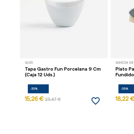
QUID
GARCÍA DE
Tapa Gastro Fun Porcelana 9 Cm
Plato P
(Caja 12 Uds.)
Fundido
-35%
-35%
favorite_border
15,26 €
18,22 
23,47 €