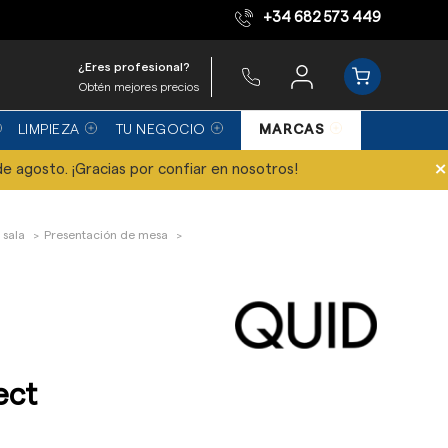
+34 682 573 449
Equipo de expertos
¿Eres profesional?
Obtén mejores precios
LIMPIEZA
TU NEGOCIO
MARCAS
×
de agosto. ¡Gracias por confiar en nosotros!
 sala
Presentación de mesa
ect