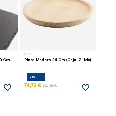
QUID
GARCÍA 
30 Cm
Plato Madera 26 Cm (Caja 12 Uds)
Cesta 
18 X 8
-35%
-35%
favorite_border
favorite_border
74,72 €
7,43 
114,95 €