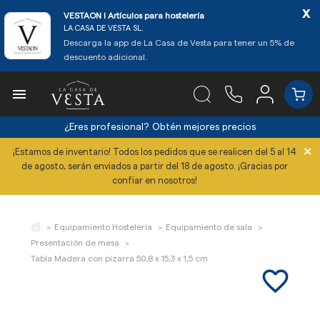
x
VESTAON l Artículos para hostelería
LA CASA DE VESTA SL.
Descarga la app de La Casa de Vesta para tener un 5% de
descuento adicional.

¿Eres profesional?
Obtén mejores precios
×
¡Estamos de inventario! Todos los pedidos que se realicen del 5 al 14
de agosto, serán enviados a partir del 18 de agosto. ¡Gracias por
confiar en nosotros!
Equipamiento Hostelería
Equipamiento de sala
Presentación de mesa
Tabla Madera con pizarra 50,8 x 15,3 x 1,5 cm
favorite_border