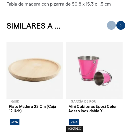
Tabla de madera con pizarra de 50,8 x 15,3 x 1,5 cm
SIMILARES A ...
‹
›
QUID
GARCÍA DE POU
Plato Madera 22 Cm (Caja
Mini Cubiteras Epoxi Color
Mi
12 Uds)
Acero Inoxidable Y...
C
-35%
-35%
-
AGOTADO