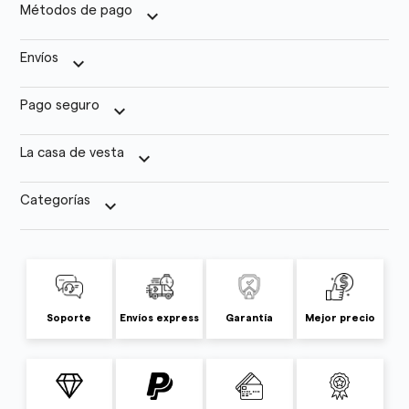
Métodos de pago
keyboard_arrow_down
Envíos
keyboard_arrow_down
Pago seguro
keyboard_arrow_down
La casa de vesta
keyboard_arrow_down
Categorías
keyboard_arrow_down
Soporte
Envíos express
Garantía
Mejor precio