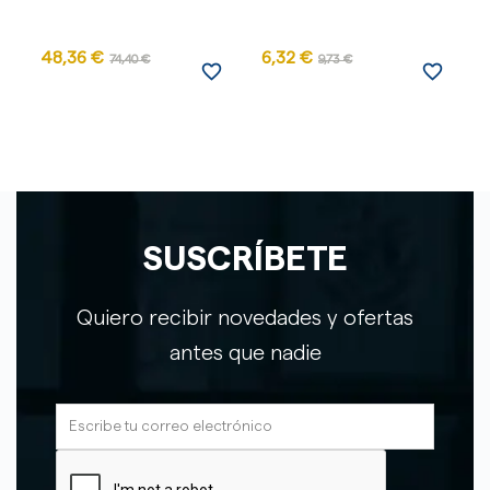
48,36 €
6,32 €
74,40 €
9,73 €
favorite_border
favorite_border
SUSCRÍBETE
Quiero recibir novedades y ofertas
antes que nadie